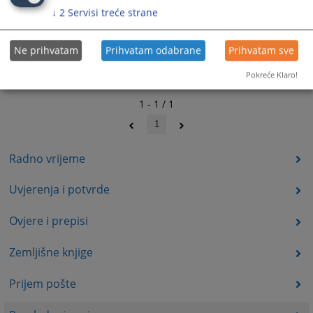
↓
2
Servisi treće strane
Ne prihvatam
Prihvatam odabrane
Prihvatam sve
Pokreće Klaro!
1 - 1 / 1
1
Radno vrijeme
Uvjerenja i potvrde
Ovjere i prepisi
Zemljišne knjige
Prijem pošte