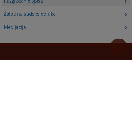
Razgledanje spisa
Žalbe na sudske odluke
Medijacija
Korisni linkovi
Pomoc za koristenje
Mapa stranice
Pravila privatnosti
Redizajn web stranice je finansirala Evropska unija. Za njen sadržaj isključivo je odgovorno
Visoko sudsko i tužilačko vijeće BiH i ona ne odražava nužno stavove Evropske unije.