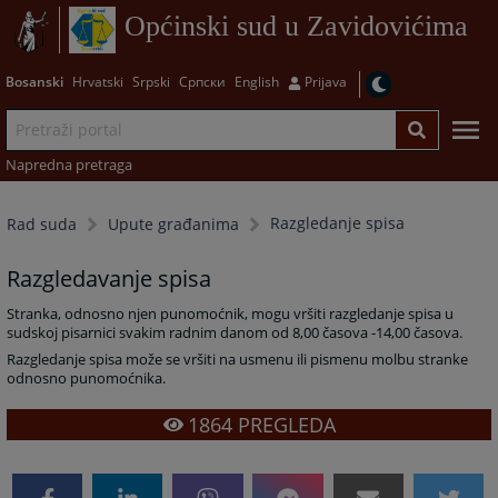
Općinski sud u Zavidovićima
Bosanski
Hrvatski
Srpski
Српски
English
Prijava
Napredna pretraga
Razgledanje spisa
Rad suda
Upute građanima
Razgledavanje spisa
Stranka, odnosno njen punomoćnik, mogu vršiti razgledanje spisa u
sudskoj pisarnici svakim radnim danom od 8,00 časova -14,00 časova.
Razgledanje spisa može se vršiti na usmenu ili pismenu molbu stranke
odnosno punomoćnika.
1864
PREGLEDA