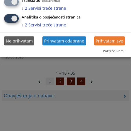
Translation
Obavještenje o nabavci usluge iz Aneksa II Organizacije
(obavezna)
seminara i obuka-kotizacije
↓
2
Servisi treće strane
26.03.2025.
Analitika o posjećenosti stranica
↓
2
Servisi treće strane
Obavještenje o nabavci usluge iz ANEKSA II poštanske
usluge
26.03.2025.
Ne prihvatam
Prihvatam odabrane
Prihvatam sve
Pokreće Klaro!
Obavještenje o nabavci CMS i kancelarijskog materijala
26.03.2025.
1 - 10 / 35
1
2
3
4
Obavještenja o nabavci