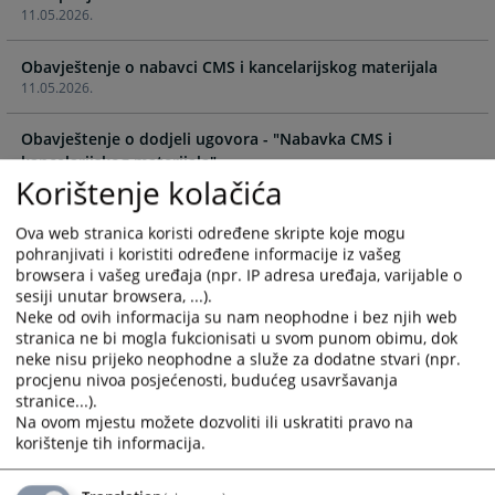
11.05.2026.
calendar
calendar
and
and
Obavještenje o nabavci CMS i kancelarijskog materijala
select
select
11.05.2026.
a
a
date.
date.
Obavještenje o dodjeli ugovora - "Nabavka CMS i
Press
Press
kancelarijskog materijala"
the
the
Korištenje kolačića
05.05.2025.
question
question
mark
mark
Ova web stranica koristi određene skripte koje mogu
GODIŠNJE OBAVJEŠTENJE O DODJELI UGOVORA ZA
key
key
pohranjivati i koristiti određene informacije iz vašeg
NEPRIORITETNE
to
to
browsera i vašeg uređaja (npr. IP adresa uređaja, varijable o
USLUGE
get
get
sesiji unutar browsera, ...).
16.04.2025.
the
the
Neke od ovih informacija su nam neophodne i bez njih web
keyboard
keyboard
stranica ne bi mogla fukcionisati u svom punom obimu, dok
Obavještenje o nabavci kancelarijskog namještaja
neke nisu prijeko neophodne a služe za dodatne stvari (npr.
shortcuts
shortcuts
16.04.2025.
procjenu nivoa posjećenosti, budućeg usavršavanja
for
for
stranice...).
changing
changing
Na ovom mjestu možete dozvoliti ili uskratiti pravo na
Obavještenje o nabavci usluge iz Aneksa II Hotelske usluge
dates.
dates.
korištenje tih informacija.
26.03.2025.