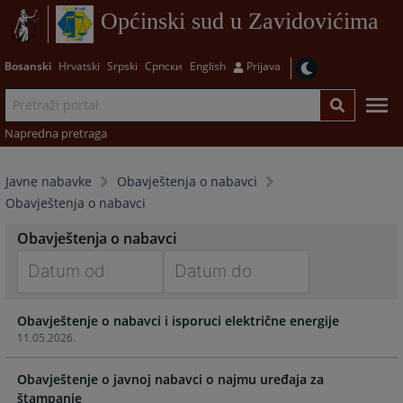
Općinski sud u Zavidovićima
Bosanski
Hrvatski
Srpski
Српски
English
Prijava
Napredna pretraga
Javne nabavke
Obavještenja o nabavci
Obavještenja o nabavci
Obavještenja o nabavci
Navigate
Navigate
Obavještenje o nabavci i isporuci električne energije
forward
forward
11.05.2026.
to
to
interact
interact
Obavještenje o javnoj nabavci o najmu uređaja za
with
with
štampanje
the
the