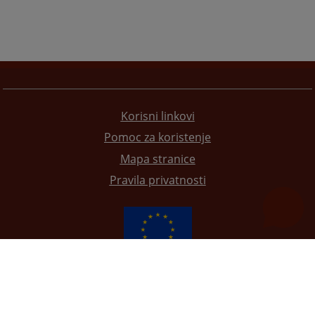
Korisni linkovi
Pomoc za koristenje
Mapa stranice
Pravila privatnosti
Redizajn web stranice je finansirala Evropska unija. Za njen sadržaj isključivo je odgovorno
Visoko sudsko i tužilačko vijeće BiH i ona ne odražava nužno stavove Evropske unije.