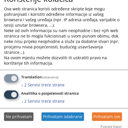
Ova web stranica koristi određene skripte koje mogu
pohranjivati i koristiti određene informacije iz vašeg
browsera i vašeg uređaja (npr. IP adresa uređaja, varijable o
sesiji unutar browsera, ...).
Neke od ovih informacija su nam neophodne i bez njih web
stranica ne bi mogla fukcionisati u svom punom obimu, dok
Trenutno nema vijesti
neke nisu prijeko neophodne a služe za dodatne stvari (npr.
procjenu nivoa posjećenosti, budućeg usavršavanja
stranice...).
Na ovom mjestu možete dozvoliti ili uskratiti pravo na
korištenje tih informacija.
Translation
(obavezna)
↓
2
Servisi treće strane
Analitika o posjećenosti stranica
↓
2
Servisi treće strane
Ne prihvatam
Prihvatam odabrane
Prihvatam sve
Pokreće Klaro!