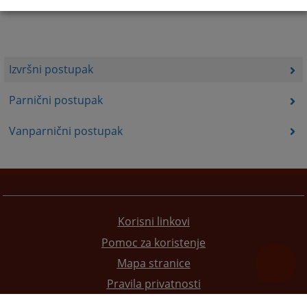
Izvršni postupak
Parnični postupak
Vanparnični postupak
Korisni linkovi
Pomoc za koristenje
Mapa stranice
Pravila privatnosti