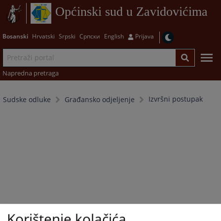
Općinski sud u Zavidovićima
Bosanski
Hrvatski
Srpski
Српски
English
Prijava
Napredna pretraga
Izvršni postupak
Sudske odluke
Građansko odjeljenje
Korištenje kolačića