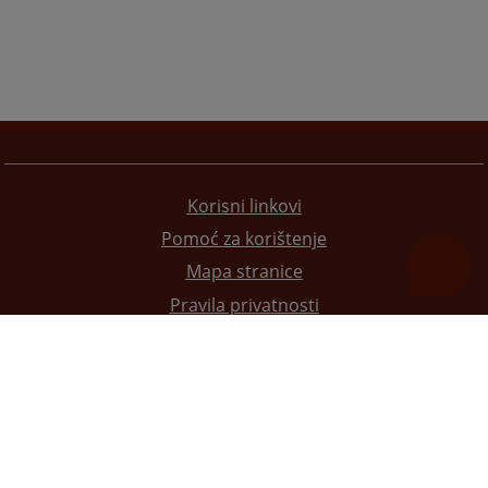
Korisni linkovi
Pomoć za korištenje
Mapa stranice
Pravila privatnosti
Redizajn web stranice je finansirala Evropska unija. Za njen sadržaj isključivo je odgovorno
Visoko sudsko i tužilačko vijeće BiH i ona ne odražava nužno stavove Evropske unije.