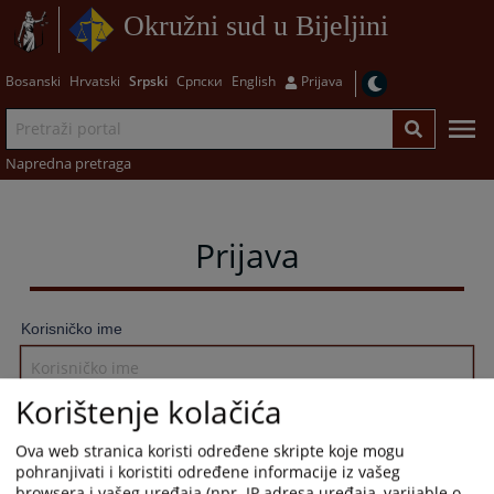
Okružni sud u Bijeljini
Bosanski
Hrvatski
Srpski
Српски
English
Prijava
Napredna pretraga
Prijava
Korisničko ime
Korištenje kolačića
Lozinka
Ova web stranica koristi određene skripte koje mogu
pohranjivati i koristiti određene informacije iz vašeg
browsera i vašeg uređaja (npr. IP adresa uređaja, varijable o