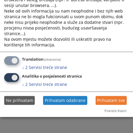
sesiji unutar browsera, ...).
Zapamti me
Neke od ovih informacija su nam neophodne i bez njih web
stranica ne bi mogla fukcionisati u svom punom obimu, dok
Prijava
neke nisu prijeko neophodne a služe za dodatne stvari (npr.
procjenu nivoa posjećenosti, budućeg usavršavanja
stranice...).
Zaboravili ste lozinku?
Na ovom mjestu možete dozvoliti ili uskratiti pravo na
Želite postati član?
korištenje tih informacija.
Translation
(obavezna)
↓
2
Servisi treće strane
Analitika o posjećenosti stranica
↓
2
Servisi treće strane
Ne prihvatam
Prihvatam odabrane
Prihvatam sve
Pokreće Klaro!