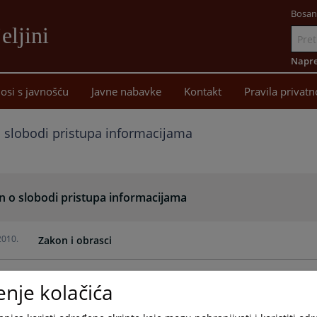
Bosan
eljini
Idi
na
Napre
sadržaj
osi s javnošću
Javne nabavke
Kontakt
Pravila privatn
 slobodi pristupa informacijama
n o slobodi pristupa informacijama
2010.
Zakon i obrasci
enje kolačića