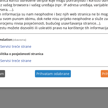
nica koristi određene skripte koje mogu pohranjivati i koristiti od
iz vašeg browsera i vašeg uređaja (npr. IP adresa uređaja, varijable 
era, ...).
h informacija su nam neophodne i bez njih web stranica ne bi mog
i u svom punom obimu, dok neke nisu prijeko neophodne a služe z
 procjenu nivoa posjećenosti, budućeg usavršavanja stranice...).
tu možete dozvoliti ili uskratiti pravo na korištenje tih informacija
nslation
(obavezna)
Servisi treće strane
litika o posjećenosti stranica
Servisi treće strane
tam
Prihvatam odabrane
Pri