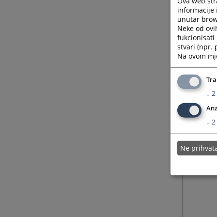
Ova web stra
informacije 
unutar brows
Neke od ovi
fukcionisat
stvari (npr.
Na ovom mjes
Tra
↓
2
Ana
↓
2
Ne prihva