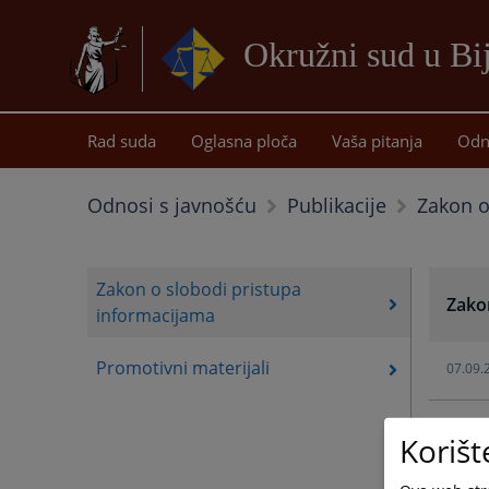
Okružni sud u Bij
Rad suda
Oglasna ploča
Vaša pitanja
Odn
Zakon o
Odnosi s javnošću
Publikacije
Zakon o slobodi pristupa
Zako
informacijama
Promotivni materijali
07.09.
Korišt