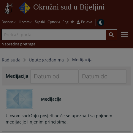
Okružni sud u Bijeljini
Bosanski
Hrvatski
Srpski
Српски
English
Prijava
Napredna pretraga
Medijacija
Rad suda
Upute građanima
Medijacija
Navigate
Navigate
forward
forward
Medijacija
to
to
interact
interact
with
with
U ovom sadržaju posjetilac će se upoznati sa pojmom
the
the
medijacije i njenim principima.
calendar
calendar
and
and