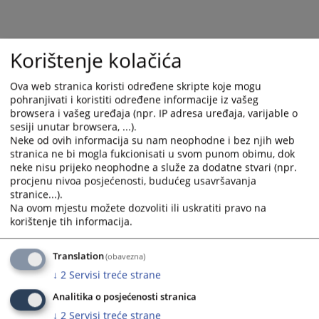
select
select
a
a
date.
date.
Korištenje kolačića
Press
Press
the
the
Ova web stranica koristi određene skripte koje mogu
question
question
pohranjivati i koristiti određene informacije iz vašeg
mark
mark
browsera i vašeg uređaja (npr. IP adresa uređaja, varijable o
key
key
sesiji unutar browsera, ...).
to
to
Neke od ovih informacija su nam neophodne i bez njih web
stranica ne bi mogla fukcionisati u svom punom obimu, dok
get
get
neke nisu prijeko neophodne a služe za dodatne stvari (npr.
the
the
procjenu nivoa posjećenosti, budućeg usavršavanja
keyboard
keyboard
stranice...).
shortcuts
shortcuts
Na ovom mjestu možete dozvoliti ili uskratiti pravo na
for
for
korištenje tih informacija.
changing
changing
dates.
dates.
Translation
(obavezna)
↓
2
Servisi treće strane
Analitika o posjećenosti stranica
↓
2
Servisi treće strane