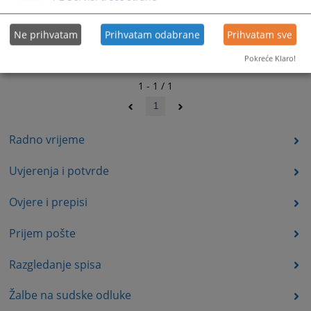
Ne prihvatam
Prihvatam odabrane
Prihvatam sve
Pokreće Klaro!
1 - 1 / 1
1
Radno vrijeme
Uvjerenja i potvrde
Ovjere i prepisi
Prijem pošte
Razgledanje spisa
Žalbe na sudske odluke