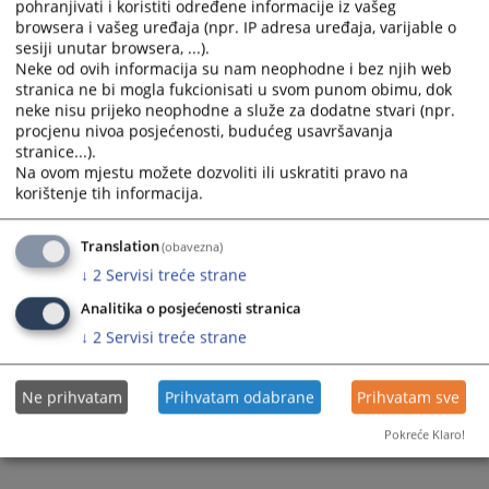
pohranjivati i koristiti određene informacije iz vašeg
select
select
browsera i vašeg uređaja (npr. IP adresa uređaja, varijable o
a
a
sesiji unutar browsera, ...).
date.
date.
Neke od ovih informacija su nam neophodne i bez njih web
stranica ne bi mogla fukcionisati u svom punom obimu, dok
Press
Press
neke nisu prijeko neophodne a služe za dodatne stvari (npr.
the
the
procjenu nivoa posjećenosti, budućeg usavršavanja
question
question
stranice...).
Trenutno nema vijesti
mark
mark
Na ovom mjestu možete dozvoliti ili uskratiti pravo na
key
key
korištenje tih informacija.
to
to
get
get
Translation
(obavezna)
the
the
↓
2
Servisi treće strane
keyboard
keyboard
shortcuts
shortcuts
Analitika o posjećenosti stranica
for
for
↓
2
Servisi treće strane
changing
changing
dates.
dates.
Ne prihvatam
Prihvatam odabrane
Prihvatam sve
Pokreće Klaro!