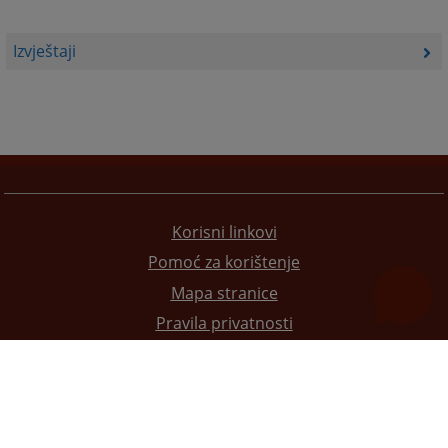
Izvještaji
Korisni linkovi
Pomoć za korištenje
Mapa stranice
Pravila privatnosti
Redizajn web stranice je finansirala Evropska unija. Za njen sadržaj isključivo je odgovorno
Visoko sudsko i tužilačko vijeće BiH i ona ne odražava nužno stavove Evropske unije.