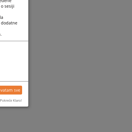
ređene
o sesiji
la
a dodatne
.
hvatam sve
Pokreće Klaro!