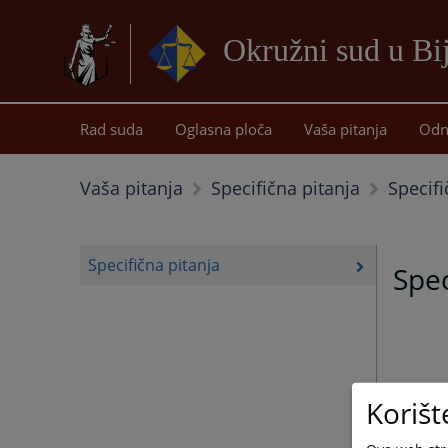
Okružni sud u Bij
Rad suda
Oglasna ploča
Vaša pitanja
Odn
Specifi
Vaša pitanja
Specifična pitanja
Specifična pitanja
Spec
Korišt