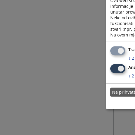
Ova web stra
informacije 
unutar brows
Neke od ovi
fukcionisat
stvari (npr.
Na ovom mjes
Tra
↓
2
Ana
↓
2
Ne prihva