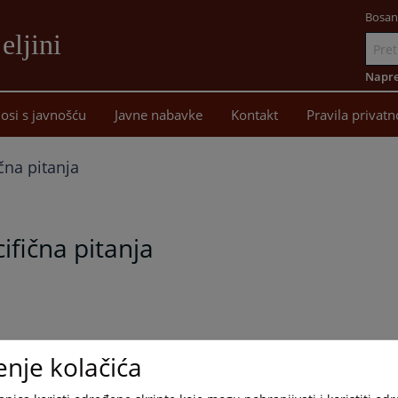
Bosan
eljini
Idi
na
Napre
sadržaj
osi s javnošću
Javne nabavke
Kontakt
Pravila privatn
čna pitanja
ifična pitanja
enje kolačića