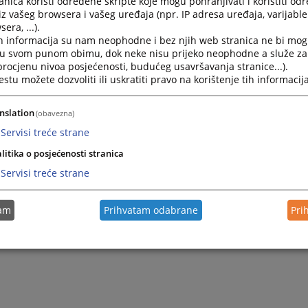
nica koristi određene skripte koje mogu pohranjivati i koristiti od
iz vašeg browsera i vašeg uređaja (npr. IP adresa uređaja, varijable 
era, ...).
h informacija su nam neophodne i bez njih web stranica ne bi mog
i u svom punom obimu, dok neke nisu prijeko neophodne a služe z
 procjenu nivoa posjećenosti, budućeg usavršavanja stranice...).
tu možete dozvoliti ili uskratiti pravo na korištenje tih informacija
nslation
(obavezna)
Servisi treće strane
litika o posjećenosti stranica
Servisi treće strane
tam
Prihvatam odabrane
Pri