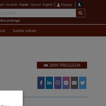
ski
Hrvatski
Srpski
Српски
English
Prijava
dna pretraga
osti
Sudske odluke
2899
PREGLEDA