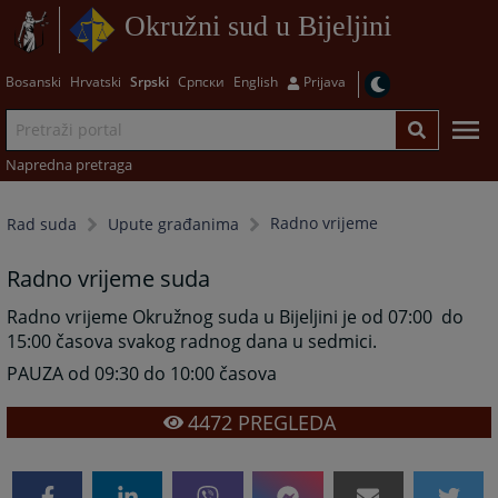
Okružni sud u Bijeljini
Bosanski
Hrvatski
Srpski
Српски
English
Prijava
Napredna pretraga
Radno vrijeme
Rad suda
Upute građanima
Radno vrijeme suda
Radno vrijeme Okružnog suda u Bijeljini je od 07:00 do
15:00 časova svakog radnog dana u sedmici.
PAUZA od 09:30 do 10:00 časova
4472
PREGLEDA