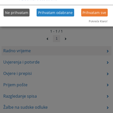
Ne prihvatam
Prihvatam odabrane
Prihvatam sve
Pokreće Klaro!
1 - 1 / 1
1
Radno vrijeme
Uvjerenja i potvrde
Ovjere i prepisi
Prijem pošte
Razgledanje spisa
Žalbe na sudske odluke