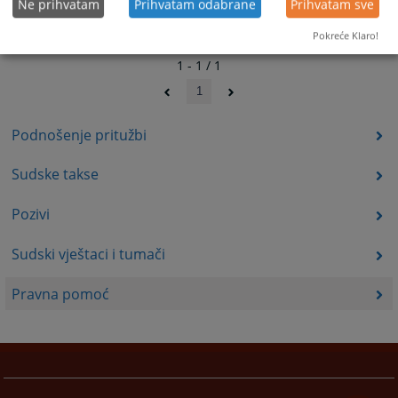
Ne prihvatam
Prihvatam odabrane
Prihvatam sve
Pokreće Klaro!
1 - 1 / 1
1
Podnošenje pritužbi
Sudske takse
Pozivi
Sudski vještaci i tumači
Pravna pomoć