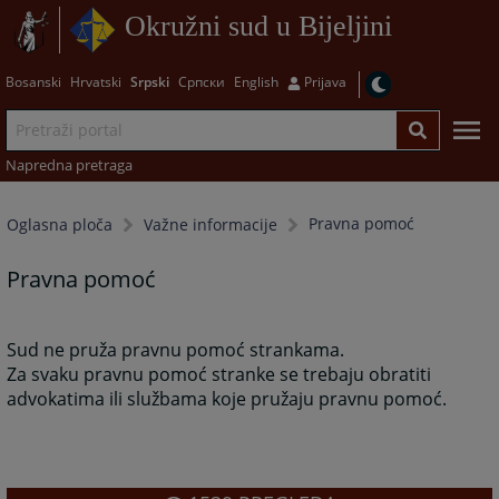
Okružni sud u Bijeljini
Bosanski
Hrvatski
Srpski
Српски
English
Prijava
Napredna pretraga
Pravna pomoć
Oglasna ploča
Važne informacije
Pravna pomoć
Sud ne pruža pravnu pomoć strankama.
Za svaku pravnu pomoć stranke se trebaju obratiti
advokatima ili službama koje pružaju pravnu pomoć.