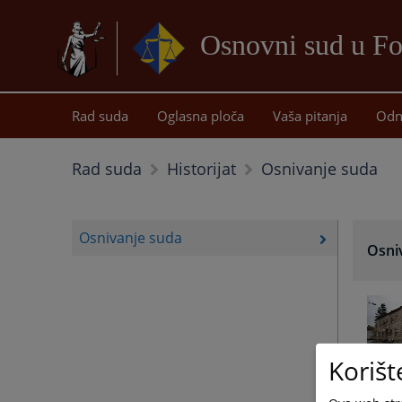
Osnovni sud u Fo
Rad suda
Oglasna ploča
Vaša pitanja
Odn
Osnivanje suda
Rad suda
Historijat
Osnivanje suda
Osni
Korišt