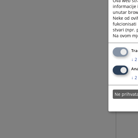
Ova web stra
informacije 
unutar brows
Neke od ovi
fukcionisat
stvari (npr.
Na ovom mjes
Tra
↓
2
Ana
↓
2
Ne prihva