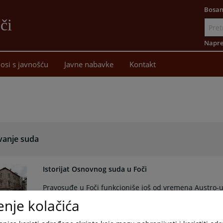
Bosan
či
Idi
na
Napre
sadržaj
osi s javnošću
Javne nabavke
Kontakt
vanje suda
Istorijat Osnovnog suda u Foči
Pravosuđe u Foči funkcioniše još od vremena Austro-u
enje kolačića