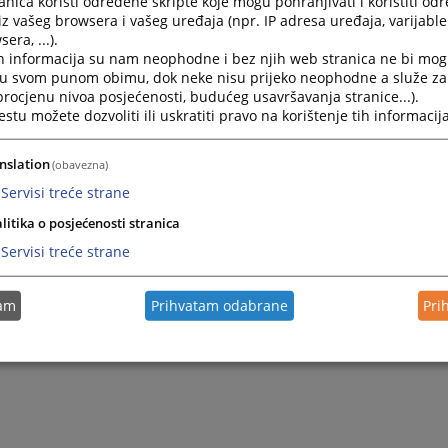
nica koristi određene skripte koje mogu pohranjivati i koristiti od
iz vašeg browsera i vašeg uređaja (npr. IP adresa uređaja, varijable 
era, ...).
h informacija su nam neophodne i bez njih web stranica ne bi mog
i u svom punom obimu, dok neke nisu prijeko neophodne a služe z
 procjenu nivoa posjećenosti, budućeg usavršavanja stranice...).
tu možete dozvoliti ili uskratiti pravo na korištenje tih informacija
nslation
(obavezna)
Servisi treće strane
litika o posjećenosti stranica
Servisi treće strane
tam
Prihvatam odabrane
Pri