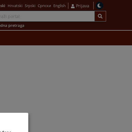
ski
Hrvatski
Srpski
Српски
English
Prijava
dna pretraga