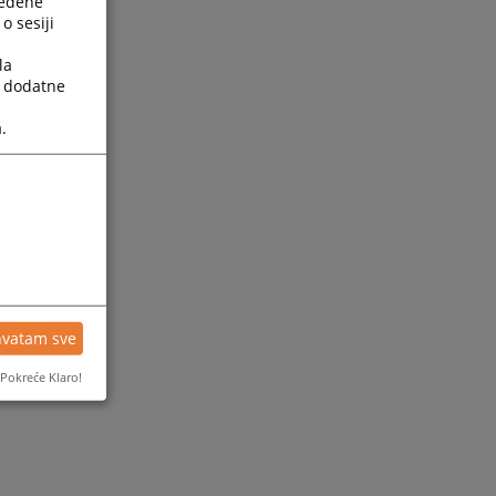
ređene
o sesiji
la
a dodatne
.
ijesti
hvatam sve
Pokreće Klaro!