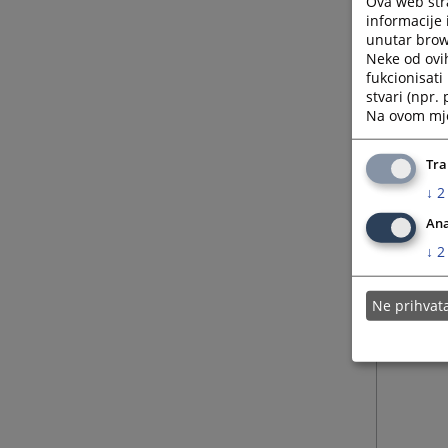
Ova web stra
informacije 
unutar brows
Neke od ovi
fukcionisat
stvari (npr.
Na ovom mjes
Tra
↓
2
Ana
↓
2
Ne prihva