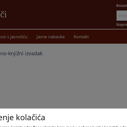
Bosan
či
Idi
na
Napre
sadržaj
osi s javnošću
Javne nabavke
Kontakt
no-knjižni izvadak
enje kolačića