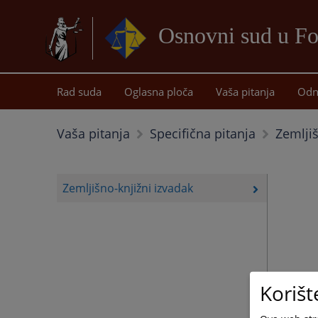
Osnovni sud u Fo
Rad suda
Oglasna ploča
Vaša pitanja
Odn
Zemljiš
Vaša pitanja
Specifična pitanja
Zemljišno-knjižni izvadak
Korišt