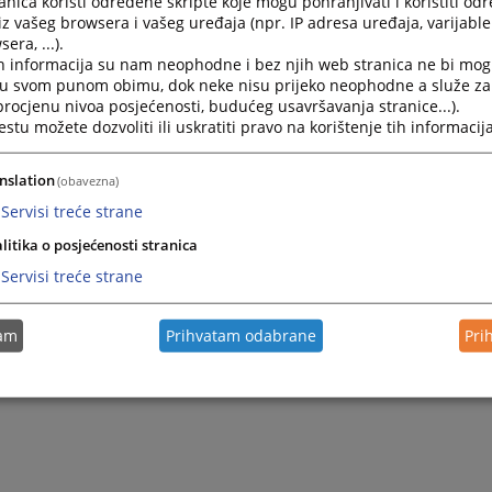
nica koristi određene skripte koje mogu pohranjivati i koristiti od
iz vašeg browsera i vašeg uređaja (npr. IP adresa uređaja, varijable 
era, ...).
h informacija su nam neophodne i bez njih web stranica ne bi mog
i u svom punom obimu, dok neke nisu prijeko neophodne a služe z
 procjenu nivoa posjećenosti, budućeg usavršavanja stranice...).
tu možete dozvoliti ili uskratiti pravo na korištenje tih informacija
nslation
(obavezna)
Servisi treće strane
Trenutno nema v
litika o posjećenosti stranica
Servisi treće strane
tam
Prihvatam odabrane
Pri