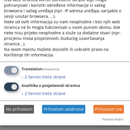
pohranjivati i koristiti određene informacije iz vašeg
calendar
calendar
browsera i vašeg uređaja (npr. IP adresa uređaja, varijable o
and
and
sesiji unutar browsera, ...).
select
select
Neke od ovih informacija su nam neophodne i bez njih web
a
a
stranica ne bi mogla fukcionisati u svom punom obimu, dok
date.
date.
neke nisu prijeko neophodne a služe za dodatne stvari (npr.
Press
Press
procjenu nivoa posjećenosti, budućeg usavršavanja
the
the
stranice...).
Na ovom mjestu možete dozvoliti ili uskratiti pravo na
question
question
korištenje tih informacija.
Trenutno nema vijesti
mark
mark
key
key
to
to
Translation
(obavezna)
get
get
↓
2
Servisi treće strane
the
the
Analitika o posjećenosti stranica
keyboard
keyboard
↓
2
Servisi treće strane
shortcuts
shortcuts
for
for
changing
changing
Ne prihvatam
Prihvatam odabrane
Prihvatam sve
dates.
dates.
Pokreće Klaro!