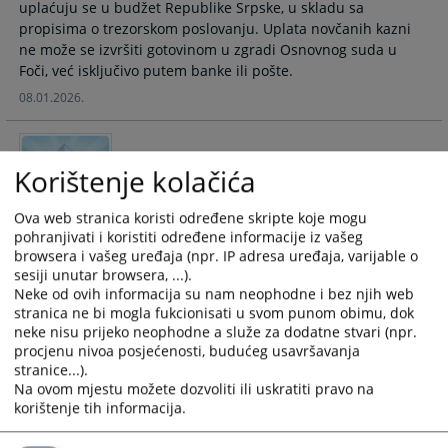
uplaćuju se u budžet Republike Srpske, u skladu sa
calendar
calendar
propisima o trezorskom poslovanju. Uplata novčanih kazni
and
and
ne može se izvršiti gotovinom u zgradi Osnovnog suda u
select
select
Foči, već isključivo putem banke ili pošte.
a
a
08.01.2026.
date.
date.
Press
Press
the
the
OBRAZAC ZAHTJEVA ZA BRISANJE OSUDA
Korištenje kolačića
question
question
mark
mark
key
key
Ova web stranica koristi određene skripte koje mogu
OBRAZAC ZAHTJEVA ZA BRISANJE OSUDA U OSNOVNOM
pohranjivati i koristiti određene informacije iz vašeg
to
to
SUDU U FOČI
browsera i vašeg uređaja (npr. IP adresa uređaja, varijable o
get
get
19.12.2025.
sesiji unutar browsera, ...).
the
the
Neke od ovih informacija su nam neophodne i bez njih web
keyboard
keyboard
stranica ne bi mogla fukcionisati u svom punom obimu, dok
shortcuts
shortcuts
Kako da uplatim sudsku taksu u korist
neke nisu prijeko neophodne a služe za dodatne stvari (npr.
for
for
Osnovnog suda u Foči?
procjenu nivoa posjećenosti, budućeg usavršavanja
stranice...).
changing
changing
Na ovom mjestu možete dozvoliti ili uskratiti pravo na
dates.
dates.
Uputstvo za uplatu sudske takse u korist osnovnog suda u
korištenje tih informacija.
Foči (sa konkretnim primjerom i izgledom uplatnice) i
detaljnim pojašnjenjem sudske takse