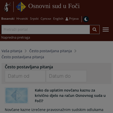
Osnovni sud u Foči
Bosanski
Hrvatski
Srpski
Српски
English
Prijava
Napredna pretraga
Vaša pitanja
Često postavljana pitanja
Često postavljana pitanja
Često postavljana pitanja
Navigate
Navigate
forward
forward
Kako da uplatim novčanu kaznu za
krivično djelo na račun Osnovnog suda u
to
to
Foči?
interact
interact
with
with
Novčane kazne izrečene pravosnažnim sudskim odlukama
the
the