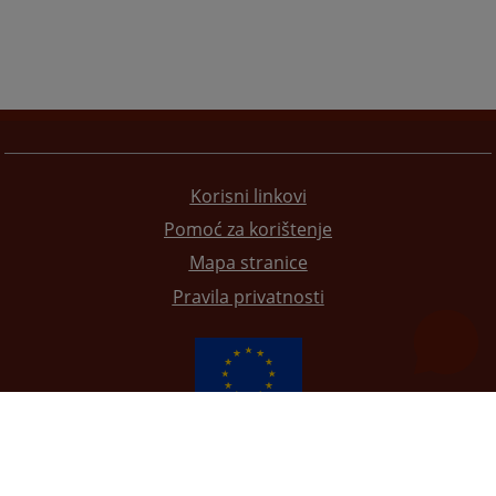
Korisni linkovi
Pomoć za korištenje
Mapa stranice
Pravila privatnosti
Redizajn web stranice je finansirala Evropska unija. Za njen sadržaj isključivo je odgovorno
Visoko sudsko i tužilačko vijeće BiH i ona ne odražava nužno stavove Evropske unije.