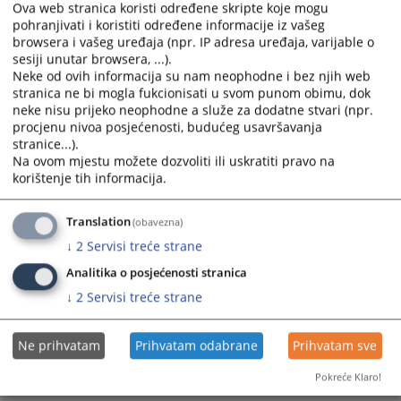
Ova web stranica koristi određene skripte koje mogu
pohranjivati i koristiti određene informacije iz vašeg
browsera i vašeg uređaja (npr. IP adresa uređaja, varijable o
sesiji unutar browsera, ...).
Neke od ovih informacija su nam neophodne i bez njih web
stranica ne bi mogla fukcionisati u svom punom obimu, dok
neke nisu prijeko neophodne a služe za dodatne stvari (npr.
Trenutno nema vijesti
procjenu nivoa posjećenosti, budućeg usavršavanja
stranice...).
Na ovom mjestu možete dozvoliti ili uskratiti pravo na
korištenje tih informacija.
Translation
(obavezna)
↓
2
Servisi treće strane
Analitika o posjećenosti stranica
↓
2
Servisi treće strane
Ne prihvatam
Prihvatam odabrane
Prihvatam sve
Pokreće Klaro!