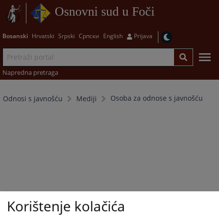
Osnovni sud u Foči
Bosanski
Hrvatski
Srpski
Српски
English
Prijava
Napredna pretraga
Osoba za odnose s javnošću
Odnosi s javnošću
Mediji
Korištenje kolačića