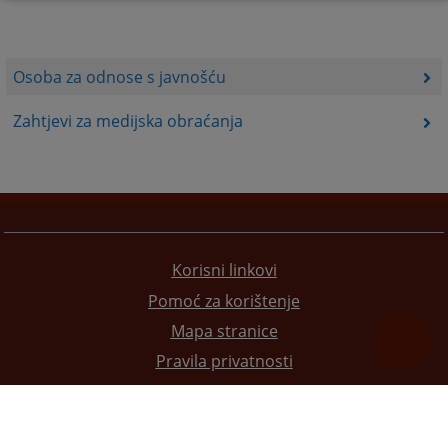
Osoba za odnose s javnošću
Zahtjevi za medijska obraćanja
Korisni linkovi
Pomoć za korištenje
Mapa stranice
Pravila privatnosti