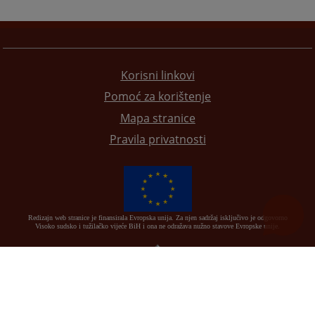
Korisni linkovi
Pomoć za korištenje
Mapa stranice
Pravila privatnosti
Redizajn web stranice je finansirala Evropska unija. Za njen sadržaj isključivo je odgovorno
Visoko sudsko i tužilačko vijeće BiH i ona ne odražava nužno stavove Evropske unije.
© 2021
Visoko sudsko i tužilačko vijeće