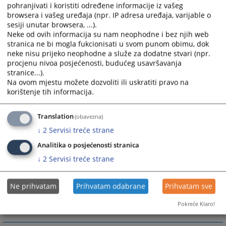
3. Odjeljenje za računovodstvene, administrativno-
pohranjivati i koristiti određene informacije iz vašeg
tehničke i pomoćne poslove
browsera i vašeg uređaja (npr. IP adresa uređaja, varijable o
sesiji unutar browsera, ...).
Neke od ovih informacija su nam neophodne i bez njih web
Poslove iz djelokruga rada organizacione jedinice
stranica ne bi mogla fukcionisati u svom punom obimu, dok
sudijskih poslova obavljaju:
neke nisu prijeko neophodne a služe za dodatne stvari (npr.
procjenu nivoa posjećenosti, budućeg usavršavanja
a) krivično odjeljenje
stranice...).
b) građansko odjeljenje (parnično i vanparnično
Na ovom mjestu možete dozvoliti ili uskratiti pravo na
odjeljenje),
korištenje tih informacija.
Više informacija možete naći u Pravilniku o unutrašnjoj
organizaciji i sistematizaciji radnih mjesta u Osnovnom
Translation
(obavezna)
sudu u Foči a koji se nalazi u "Akti suda".
↓
2
Servisi treće strane
Analitika o posjećenosti stranica
↓
2
Servisi treće strane
1372
PREGLEDA
Ne prihvatam
Prihvatam odabrane
Prihvatam sve
Pokreće Klaro!