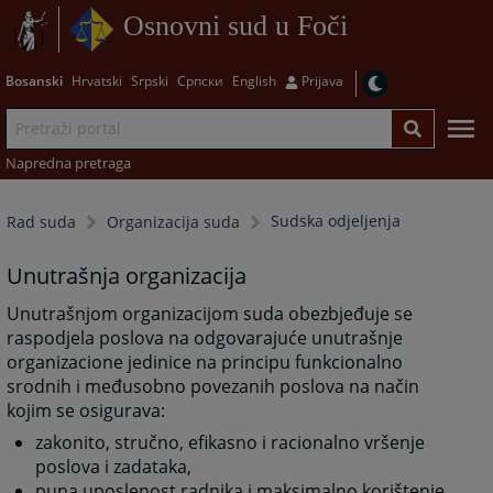
Osnovni sud u Foči
Bosanski
Hrvatski
Srpski
Српски
English
Prijava
Napredna pretraga
Sudska odjeljenja
Rad suda
Organizacija suda
Unutrašnja organizacija
Unutrašnjom organizacijom suda obezbjeđuje se
raspodjela poslova na odgovarajuće unutrašnje
organizacione jedinice na principu funkcionalno
srodnih i međusobno povezanih poslova na način
kojim se osigurava:
zakonito, stručno, efikasno i racionalno vršenje
poslova i zadataka,
puna uposlenost radnika i maksimalno korištenje