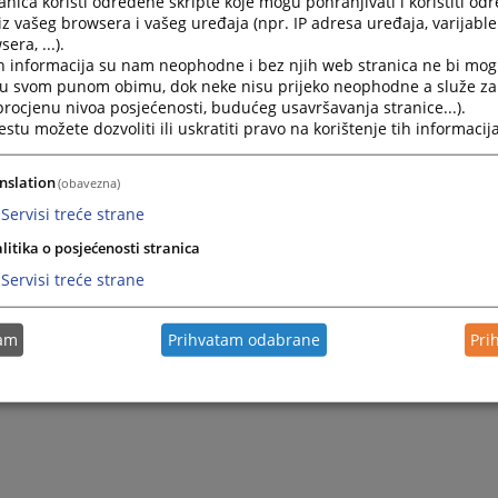
nica koristi određene skripte koje mogu pohranjivati i koristiti od
iz vašeg browsera i vašeg uređaja (npr. IP adresa uređaja, varijable 
ar suda:
053/333- 006 lokal 128
era, ...).
h informacija su nam neophodne i bez njih web stranica ne bi mog
ki sekretar:
053/333-268
i u svom punom obimu, dok neke nisu prijeko neophodne a služe z
053/333-269
 procjenu nivoa posjećenosti, budućeg usavršavanja stranice...).
tu možete dozvoliti ili uskratiti pravo na korištenje tih informacija
ossud-derventa@pravos
:
ime.prezime@pravosudj
 sve zaposlene u Osnovnom
nslation
(obavezna)
marko.maric@pravo
 Derventi (sudovima u BiH):
npr.
Servisi treće strane
litika o posjećenosti stranica
Servisi treće strane
tam
Prihvatam odabrane
Pri