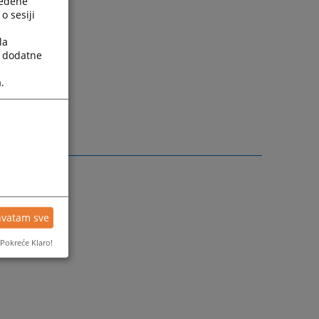
ređene
o sesiji
la
a dodatne
.
udje.ba
e.ba
sudje.ba
hvatam sve
Pokreće Klaro!