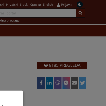
ski
Hrvatski
Srpski
Српски
English
Prijava
dna pretraga
8185
PREGLEDA