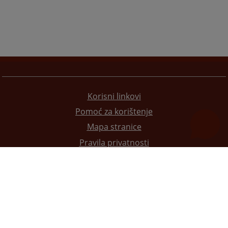
Korisni linkovi
Pomoć za korištenje
Mapa stranice
Pravila privatnosti
Redizajn web stranice je finansirala Evropska unija. Za njen sadržaj isključivo je odgovorno
Visoko sudsko i tužilačko vijeće BiH i ona ne odražava nužno stavove Evropske unije.