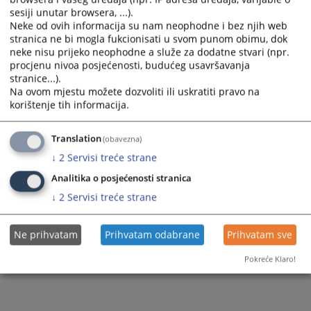
sesiji unutar browsera, ...).
Neke od ovih informacija su nam neophodne i bez njih web
stranica ne bi mogla fukcionisati u svom punom obimu, dok
neke nisu prijeko neophodne a služe za dodatne stvari (npr.
procjenu nivoa posjećenosti, budućeg usavršavanja
Trenutno nema vijesti
stranice...).
Na ovom mjestu možete dozvoliti ili uskratiti pravo na
korištenje tih informacija.
Translation
(obavezna)
↓
2
Servisi treće strane
Analitika o posjećenosti stranica
↓
2
Servisi treće strane
Ne prihvatam
Prihvatam odabrane
Prihvatam sve
Pokreće Klaro!