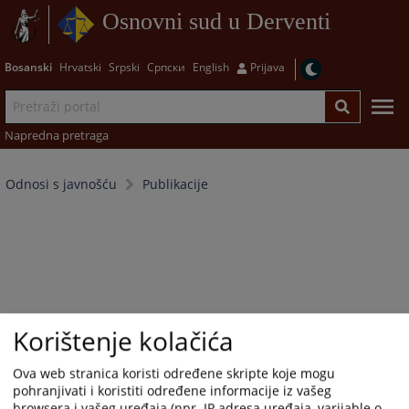
Osnovni sud u Derventi
Bosanski
Hrvatski
Srpski
Српски
English
Prijava
Napredna pretraga
Odnosi s javnošću
Publikacije
Korištenje kolačića
Ova web stranica koristi određene skripte koje mogu
pohranjivati i koristiti određene informacije iz vašeg
browsera i vašeg uređaja (npr. IP adresa uređaja, varijable o