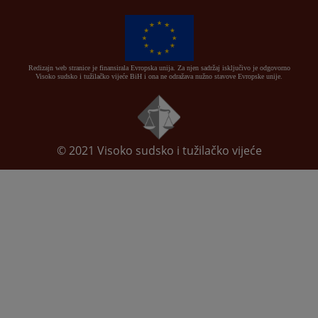
Redizajn web stranice je finansirala Evropska unija. Za njen sadržaj isključivo je odgovorno
Visoko sudsko i tužilačko vijeće BiH i ona ne odražava nužno stavove Evropske unije.
© 2021
Visoko sudsko i tužilačko vijeće