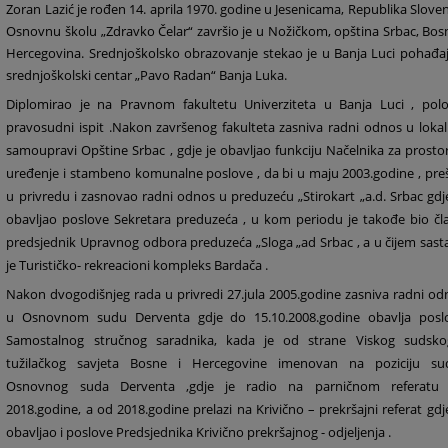
Zoran
Lazić je rođen
14
.
aprila
19
70
. godine u Jesenicama, Republika Sloven
Osnovnu školu „Zdravko Čelar“ završio je u Nožičkom, opština Srbac, Bosn
Hercegovina. Srednjoškolsko obrazovanje stekao je u
Banja Luci
pohađaj
srednjoškolski centar „
Pavo Radan
“
Banja Luka.
Diplomirao je na
Pravnom
fakultetu Univerziteta u
Banja Luci
,
polo
pravosudni ispit .Nakon završenog fakulteta zasniva radni odnos u lokal
samoupravi Opštine Srbac , gdje je obavljao funkciju Načelnika za prosto
uređenje i stambeno komunalne poslove , da bi u maju 2003.godine , pre
u privredu i zasnovao radni odnos u preduzeću „Stirokart „a.d. Srbac gdje
obavljao poslove Sekretara preduzeća
,
u kom periodu je takođe bio čla
predsjednik Upravnog odbora preduzeća „Sloga „ad Srbac
,
a u čijem sast
je Turističko- rekreacioni kompleks Bardača .
Nakon dvogodišnjeg
rada u privredi 27.jula 2005.godine zasniva radni od
u Osnovnom sudu Derventa gdje do 15.10.2008.godine obavlja posl
Samostalnog stručnog saradnika, kada je od strane Viskog sudsko
tužilačkog savjeta Bosne i Hercegovine imenovan na poziciju sud
Osnovnog suda Derventa ,gdje je radio na parničnom referatu
2018.godine, a od 2018.godine prelazi na Krivično – prekršajni referat gdj
obavljao i poslove Predsjednika Krivično prekršajnog - odjeljenja .