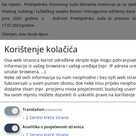
Na mjesto
Predsjednika Osnovnog suda Derventa imenovan je na sjedn
Visokog sudskog i tužilačkog savjeta Bosne i Hercegovine održanoj dana 
juna 2023. godine, a
dužnost Predsjednika suda je preuzeo d
17.07.2023.godine .
Oženjen, otac dv
oje djece .
Korištenje kolačića
2933
PREGLEDA
Ova web stranica koristi određene skripte koje mogu pohranjivati
informacije iz vašeg browsera i vašeg uređaja (npr. IP adresa uređ
unutar browsera, ...).
Neke od ovih informacija su nam neophodne i bez njih web stra
fukcionisati u svom punom obimu, dok neke nisu prijeko neopho
dodatne stvari (npr. procjenu nivoa posjećenosti, budućeg usavrš
Na ovom mjestu možete dozvoliti ili uskratiti pravo na korištenje 
1 - 1 / 1
Translation
(obavezna)
1
↓
2
Servisi treće strane
Predsjednik suda
Analitika o posjećenosti stranica
↓
2
Servisi treće strane