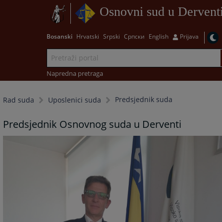
Osnovni sud u Dervent
Bosanski
Hrvatski
Srpski
Српски
English
Prijava
Napredna pretraga
Predsjednik suda
Rad suda
Uposlenici suda
Predsjednik Osnovnog suda u Derventi