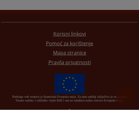
Korisni linkovi
Pomoć za korištenje
Mapa stranice
Pravila privatnosti
Redizajn web stranice je finansirala Evropska unija. Za njen sadržaj isključivo je odgovorno
Visoko sudsko i tužilačko vijeće BiH i ona ne odražava nužno stavove Evropske unije.
© 2021
Visoko sudsko i tužilačko vijeće