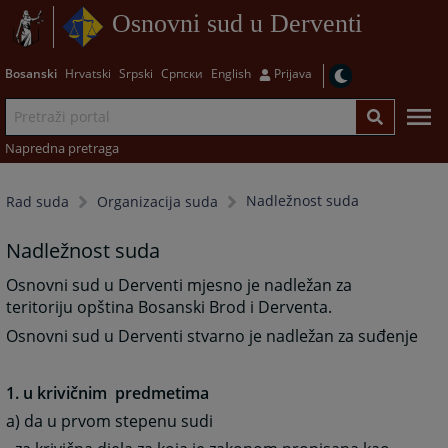
Osnovni sud u Derventi
Bosanski
Hrvatski
Srpski
Српски
English
Prijava
Napredna pretraga
Nadležnost suda
Rad suda
Organizacija suda
Nadležnost suda
Osnovni sud u Derventi mjesno je nadležan za
teritoriju opština Bosanski Brod i Derventa.
Osnovni sud u Derventi stvarno je nadležan za suđenje
1. u krivičnim predmetima
a) da u prvom stepenu sudi