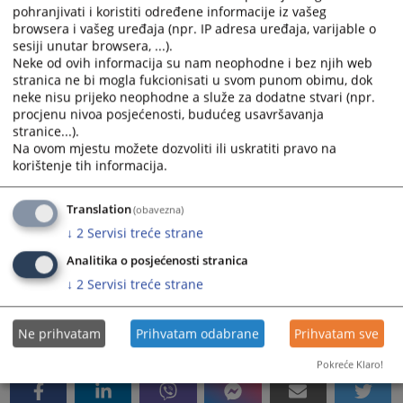
pohranjivati i koristiti određene informacije iz vašeg
browsera i vašeg uređaja (npr. IP adresa uređaja, varijable o
sesiji unutar browsera, ...).
3. drugim predmetima
Neke od ovih informacija su nam neophodne i bez njih web
a) da sprovodi izvršni postupak,
stranica ne bi mogla fukcionisati u svom punom obimu, dok
b) da određuje mjere obezbjeđenja
neke nisu prijeko neophodne a služe za dodatne stvari (npr.
c) da pruža pravnu pomoć sudovima u Bosni I
procjenu nivoa posjećenosti, budućeg usavršavanja
stranice...).
Hercegovini
Na ovom mjestu možete dozvoliti ili uskratiti pravo na
d) da vrši druge poslove određene zakonom
korištenje tih informacija.
Nadležnost,unutrašnje uređenje i rad suda regulisani
Translation
su Zakonom o sudovima Republike Srpske(„Službeni
(obavezna)
glasnik Republike Srpske „broj 11/04) Pravilnikom o
↓
2
Servisi treće strane
unutrašnjem poslovanju redovnih sudova („Službeni
Analitika o posjećenosti stranica
list SR BIH „ broj 3/76) i ostalim pozitivno-pravnim
↓
2
Servisi treće strane
propisima Bosne i Hercegovine i Republike Srpske
3157
PREGLEDA
Ne prihvatam
Prihvatam odabrane
Prihvatam sve
Pokreće Klaro!