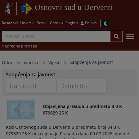
Osnovni sud u Derventi
Bosanski
Hrvatski
Srpski
Српски
English
Prijava
Napredna pretraga
Saopćenja za javnost
Odnosi s javnošću
Vijesti
Saopćenja za javnost
Navigate
Navigate
forward
forward
Objavljena presuda u predmetu 4 0 K
to
to
079829 25 K
interact
interact
with
with
Kod Osnovnog suda u Derventi u predmetu broj 84 0 K
the
the
079829 25 K objavljena je Presuda dana 09.07.2026. godine
calendar
calendar