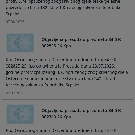
protiv S.M. optuženog zbog krivičnog djela teške tjelesne
and
and
povrede iz člana 132. stav 1 Krivičnog zakonika Republike
select
select
Srpske.
a
a
07.08.2026.
date.
date.
Press
Press
the
the
Objavljena presuda u predmetu 84 0 K
question
question
082825 26 Kps
mark
mark
key
key
Kod Osnovnog suda u Derventi u predmetu broj 84 0 K
to
to
082825 26 Kps objavljena je Presuda dana 23.07.2026.
get
get
godine protiv optuženog B.K. optuženog zbog krivičnog djela
the
the
Oštećenje i oduzimanje tuđe stvari iz člana 240. stav 1.
keyboard
keyboard
Krivičnog zakonika Republike Srpske.
shortcuts
shortcuts
27.07.2026.
for
for
changing
changing
Objavljena presuda u predmetu 84 0 K
dates.
dates.
082343 26 Kps
Kod Osnovnog suda u Derventi u predmetu broj 84 0 K