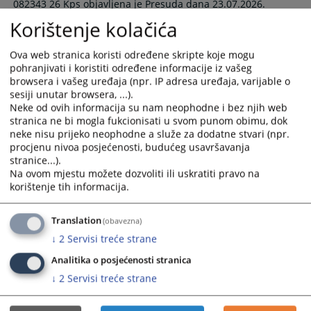
082343 26 Kps objavljena je Presuda dana 23.07.2026.
godine protiv optuženog D.V. optuženog zbog krivičnog djela
Korištenje kolačića
Nedozvoljena trgovina iz člana 271. stav 1. Krivičnog zakona
Republike Srpske.
Ova web stranica koristi određene skripte koje mogu
27.07.2026.
pohranjivati i koristiti određene informacije iz vašeg
browsera i vašeg uređaja (npr. IP adresa uređaja, varijable o
sesiji unutar browsera, ...).
Objavljena presuda u predmetu 84 0 K
Neke od ovih informacija su nam neophodne i bez njih web
stranica ne bi mogla fukcionisati u svom punom obimu, dok
078964 25 K
neke nisu prijeko neophodne a služe za dodatne stvari (npr.
procjenu nivoa posjećenosti, budućeg usavršavanja
Kod Osnovnog suda u Derventi u predmetu broj 84 0 K
stranice...).
078964 25 K objavljena je Presuda dana 03.07.2026. godine
Na ovom mjestu možete dozvoliti ili uskratiti pravo na
protiv M.V., optužena zbog krivičnog djela prevare iz člana
korištenje tih informacija.
230. stav 1 Krivičnog zakonika Republike Srpske.
22.07.2026.
Translation
(obavezna)
↓
2
Servisi treće strane
Objavljena presuda u predmetu 84 0 K
Analitika o posjećenosti stranica
080202 25 K
↓
2
Servisi treće strane
Kod Osnovnog suda u Derventi u predmetu broj 84 0 K