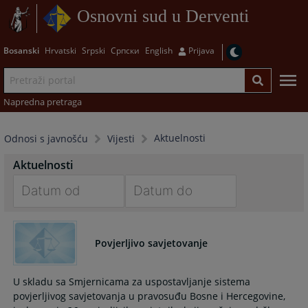
Osnovni sud u Derventi
Bosanski
Hrvatski
Srpski
Српски
English
Prijava
Napredna pretraga
Aktuelnosti
Odnosi s javnošću
Vijesti
Aktuelnosti
Navigate
Navigate
forward
forward
Povjerljivo savjetovanje
to
to
interact
interact
with
with
U skladu sa Smjernicama za uspostavljanje sistema
the
the
povjerljivog savjetovanja u pravosuđu Bosne i Hercegovine,
calendar
calendar