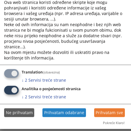
sudnica u okviru Osnovnog suda u Derventi . Dana
Ova web stranica koristi određene skripte koje mogu
pohranjivati i koristiti određene informacije iz vašeg
31.12.2025.godine završeno je uređenje i osme sudnice tako
browsera i vašeg uređaja (npr. IP adresa uređaja, varijable o
da su u cjelosti završeni započeti radovi .
sesiji unutar browsera, ...).
31.12.2025.
Neke od ovih informacija su nam neophodne i bez njih web
stranica ne bi mogla fukcionisati u svom punom obimu, dok
neke nisu prijeko neophodne a služe za dodatne stvari (npr.
Djeda Mraz posjetio Osnovni sud u
procjenu nivoa posjećenosti, budućeg usavršavanja
Derventi
stranice...).
Na ovom mjestu možete dozvoliti ili uskratiti pravo na
korištenje tih informacija.
Dana 29.12.2025.godine prostorije Osnovnog suda u
Derventi posjetio je Djeda Mraz gdje je uručio poklon
paketiće djeci zaposlenih u Osnovnom sudu u Derventi.
Translation
(obavezna)
29.12.2025.
↓
2
Servisi treće strane
Analitika o posjećenosti stranica
↓
2
Servisi treće strane
IN MEMORIJAM - MARICA GRABOVAC
Ne prihvatam
Prihvatam odabrane
Prihvatam sve
MARICA GRABOVAC
Pokreće Klaro!
24.12.2025.