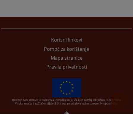
Korisni linkovi
Pomoć za korištenje
Mapa stranice
Pravila privatnosti
Redizajn web stranice je finansirala Evropska unija. Za njen sadržaj isključivo je odgovorno
Visoko sudsko i tužilačko vijeće BiH i ona ne odražava nužno stavove Evropske unije.