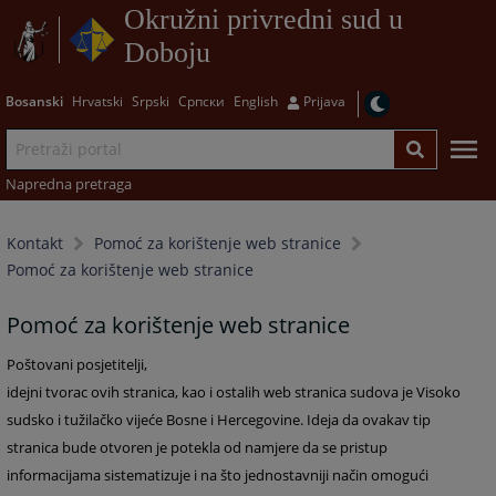
Okružni privredni sud u
Doboju
Bosanski
Hrvatski
Srpski
Српски
English
Prijava
Napredna pretraga
Kontakt
Pomoć za korištenje web stranice
Pomoć za korištenje web stranice
Pomoć za korištenje web stranice
Poštovani posjetitelji,
idejni tvorac ovih stranica, kao i ostalih web stranica sudova je Visoko
sudsko i tužilačko vijeće Bosne i Hercegovine. Ideja da ovakav tip
stranica bude otvoren je potekla od namjere da se pristup
informacijama sistematizuje i na što jednostavniji način omogući