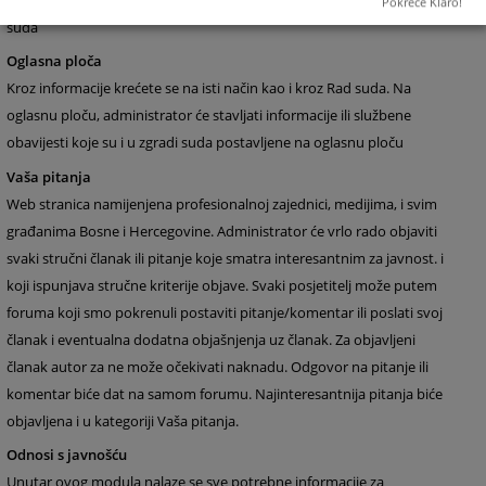
o statistici o protoku predmeta, o osnivanju suda, o uposlenicima
Pokreće Klaro!
suda
Oglasna ploča
Kroz informacije krećete se na isti način kao i kroz Rad suda. Na
oglasnu ploču, administrator će stavljati informacije ili službene
obavijesti koje su i u zgradi suda postavljene na oglasnu ploču
Vaša pitanja
Web stranica namijenjena profesionalnoj zajednici, medijima, i svim
građanima Bosne i Hercegovine. Administrator će vrlo rado objaviti
svaki stručni članak ili pitanje koje smatra interesantnim za javnost. i
koji ispunjava stručne kriterije objave. Svaki posjetitelj može putem
foruma
koji smo pokrenuli postaviti pitanje/komentar ili poslati svoj
članak i eventualna dodatna objašnjenja uz članak. Za objavljeni
članak autor za ne može očekivati naknadu. Odgovor na pitanje ili
komentar biće dat na samom forumu. Najinteresantnija pitanja biće
objavljena i u kategoriji Vaša pitanja.
Odnosi s javnošću
Unutar ovog modula nalaze se sve potrebne informacije za