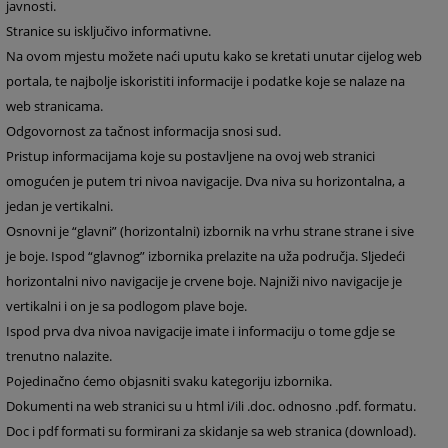
javnosti.
Stranice su isključivo informativne.
Na ovom mjestu možete naći uputu kako se kretati unutar cijelog web
portala, te najbolje iskoristiti informacije i podatke koje se nalaze na
web stranicama.
Odgovornost za tačnost informacija snosi sud.
Pristup informacijama koje su postavljene na ovoj web stranici
omogućen je putem tri nivoa navigacije. Dva niva su horizontalna, a
jedan je vertikalni.
Osnovni je “glavni” (horizontalni) izbornik na vrhu strane strane i sive
je boje. Ispod “glavnog” izbornika prelazite na uža područja. Sljedeći
horizontalni nivo navigacije je crvene boje. Najniži nivo navigacije je
vertikalni i on je sa podlogom plave boje.
Ispod prva dva nivoa navigacije imate i informaciju o tome gdje se
trenutno nalazite.
Pojedinačno ćemo objasniti svaku kategoriju izbornika.
Dokumenti na web stranici su u html i/ili .doc. odnosno .pdf. formatu.
Doc i pdf formati su formirani za skidanje sa web stranica (download).