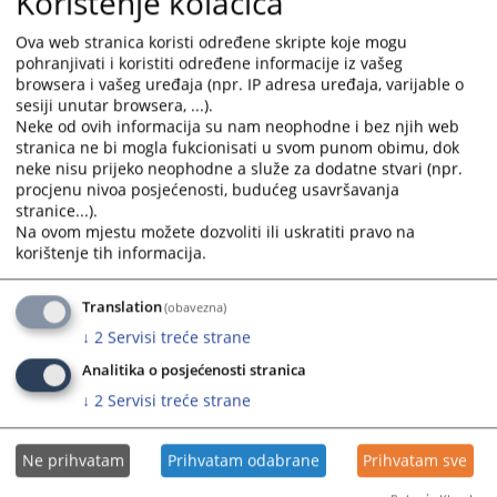
Korištenje kolačića
Grupa Najava događaja predstavlja najavu budućih događanja važnih
Ova web stranica koristi određene skripte koje mogu
za sud sa datumom događanja.
pohranjivati i koristiti određene informacije iz vašeg
Grupa često postavljana pitanja prikazuje pitanja i odgovore koji su
browsera i vašeg uređaja (npr. IP adresa uređaja, varijable o
najčešće postavljana sudu, a vezana su za rad suda ili druge aktivnosti
sesiji unutar browsera, ...).
Neke od ovih informacija su nam neophodne i bez njih web
vezane za sam sud.
stranica ne bi mogla fukcionisati u svom punom obimu, dok
Grupa Raspored suđenja prikazuje detaljne informacije o suđenjima u
neke nisu prijeko neophodne a služe za dodatne stvari (npr.
sudu za određeni vremenski period.
procjenu nivoa posjećenosti, budućeg usavršavanja
stranice...).
Grupa Vijesti iz pravosuđa obuhvata informacije koje su vezane za
Na ovom mjestu možete dozvoliti ili uskratiti pravo na
pravosuđe BiH u cjelini.
korištenje tih informacija.
Unutar svih grupa starije novosti i informacije osim onih koje su na
naslovnici nisu zbrisane. Klikom na riječ “više” prebaciti će vas arhivu
Translation
(obavezna)
aktuelnosti ili drugih informacija.
↓
2
Servisi treće strane
Rad suda
Analitika o posjećenosti stranica
Klikom na Rad suda otvoriti će vam se web stranicama sa svim
↓
2
Servisi treće strane
novostima (arhivom) koje su vezane za rad suda.
Klikom na neku od kategorija možete dobiti informacije: o
Ne prihvatam
Prihvatam odabrane
Prihvatam sve
dokumentima koje na sudu možete dobiti, o samoj organizaciji suda,