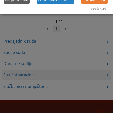
Pokreće Klaro!
1 - 1 / 1
1
Predsjednik suda
Sudije suda
Dodatne sudije
Stručni saradnici
Službenici i namještenici