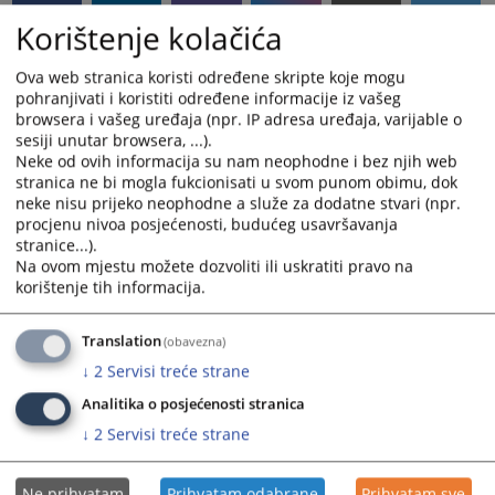
Korištenje kolačića
Ova web stranica koristi određene skripte koje mogu
pohranjivati i koristiti određene informacije iz vašeg
browsera i vašeg uređaja (npr. IP adresa uređaja, varijable o
sesiji unutar browsera, ...).
Neke od ovih informacija su nam neophodne i bez njih web
stranica ne bi mogla fukcionisati u svom punom obimu, dok
neke nisu prijeko neophodne a služe za dodatne stvari (npr.
procjenu nivoa posjećenosti, budućeg usavršavanja
stranice...).
Na ovom mjestu možete dozvoliti ili uskratiti pravo na
korištenje tih informacija.
Translation
(obavezna)
↓
2
Servisi treće strane
Analitika o posjećenosti stranica
↓
2
Servisi treće strane
Ne prihvatam
Prihvatam odabrane
Prihvatam sve