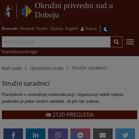
Okružni privredni sud u
Doboju
Bosanski
Hrvatski
Srpski
Српски
English
Prijava
Napredna pretraga
Stručni saradnici
Rad suda
Uposlenici suda
Stručni saradnici
Pravilnikom o unutrašnjoj sistematizaciji i organizaciji radnih mjesta
predviđen je jedan stručni saradnik, ali još nije izabran.
2120
PREGLEDA