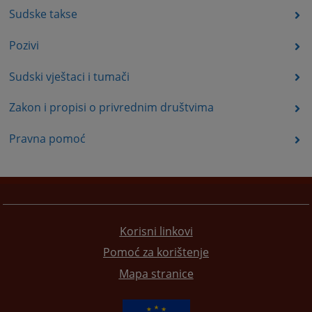
Sudske takse
Pozivi
Sudski vještaci i tumači
Zakon i propisi o privrednim društvima
Pravna pomoć
Korisni linkovi
Pomoć za korištenje
Mapa stranice