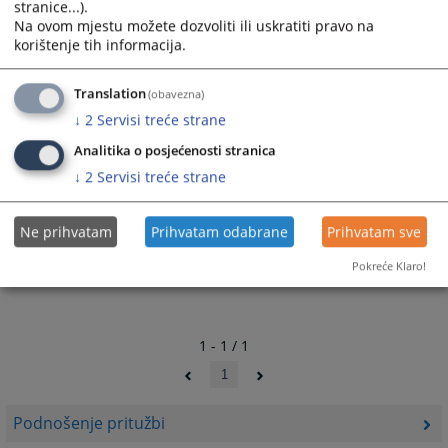
Ul. Kraljice Jelene br.88
stranice...).
Sarajevo
Na ovom mjestu možete dozvoliti ili uskratiti pravo na
71000
korištenje tih informacija.
4141
PREGLEDA
Translation
(obavezna)
↓
2
Servisi treće strane
Analitika o posjećenosti stranica
↓
2
Servisi treće strane
Ne prihvatam
Prihvatam odabrane
Prihvatam sve
Pokreće Klaro!
1 - 1 / 1
1
Podnošenje pritužbi