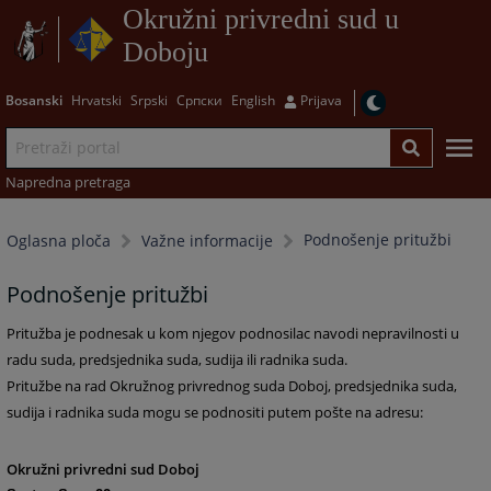
Okružni privredni sud u
Doboju
Bosanski
Hrvatski
Srpski
Српски
English
Prijava
Napredna pretraga
Podnošenje pritužbi
Oglasna ploča
Važne informacije
Podnošenje pritužbi
Pritužba je podnesak u kom njegov podnosilac navodi nepravilnosti u
radu suda, predsjednika suda, sudija ili radnika suda.
Pritužbe na rad Okružnog privrednog suda Doboj, predsjednika suda,
sudija i radnika suda mogu se podnositi putem pošte na adresu:
Okružni privredni sud Doboj