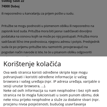
Svetog Save 22
74000 Doboj
ili neposredno u kancelariju za prijem pošte u sudu.
Pritužbe se mogu podnositi u pismenom obliku ili neposredno na
zapisnik kod suda. Pritužba mora biti jasna i sadržavati dovoljno
podataka na osnovu kojih se može po njoj postupati. Pritužba mora
sadržavati lično ime podnosioca, njegovu adresu i potpis. Predsjednik
suda će po prijemu pritužbe istu razmotriti, provjeravajući na
pogodan način navode iz iste, te će u pisanom obliku odgovoriti
podnosiocu pritužbe.
Korištenje kolačića
Pritužbe na rad i ponašanje sudija mogu se dostaviti Visokom
Ova web stranica koristi određene skripte koje mogu
pohranjivati i koristiti određene informacije iz vašeg
sudskom i tužilačkom vijeću Bosne i Hercegovine-Uredu disciplinskog
browsera i vašeg uređaja (npr. IP adresa uređaja, varijable o
tužioca, koji su jedini ovlašteni da razmatraju navedene pritužbe i to
sesiji unutar browsera, ...).
na adresu:
Neke od ovih informacija su nam neophodne i bez njih web
stranica ne bi mogla fukcionisati u svom punom obimu, dok
neke nisu prijeko neophodne a služe za dodatne stvari (npr.
Visoko sudsko i tužilačko vijeće Bosne i Hercegovine
procjenu nivoa posjećenosti, budućeg usavršavanja