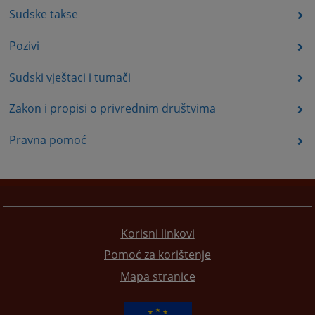
Sudske takse
Pozivi
Sudski vještaci i tumači
Zakon i propisi o privrednim društvima
Pravna pomoć
Korisni linkovi
Pomoć za korištenje
Mapa stranice