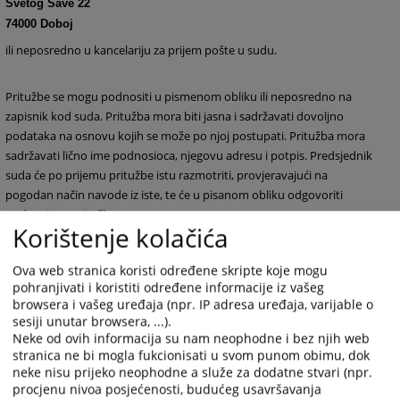
Svetog Save 22
74000 Doboj
ili neposredno u kancelariju za prijem pošte u sudu.
Pritužbe se mogu podnositi u pismenom obliku ili neposredno na
zapisnik kod suda. Pritužba mora biti jasna i sadržavati dovoljno
podataka na osnovu kojih se može po njoj postupati. Pritužba mora
sadržavati lično ime podnosioca, njegovu adresu i potpis. Predsjednik
suda će po prijemu pritužbe istu razmotriti, provjeravajući na
pogodan način navode iz iste, te će u pisanom obliku odgovoriti
podnosiocu pritužbe.
Korištenje kolačića
Pritužbe na rad i ponašanje sudija mogu se dostaviti Visokom
Ova web stranica koristi određene skripte koje mogu
pohranjivati i koristiti određene informacije iz vašeg
sudskom i tužilačkom vijeću Bosne i Hercegovine-Uredu disciplinskog
browsera i vašeg uređaja (npr. IP adresa uređaja, varijable o
tužioca, koji su jedini ovlašteni da razmatraju navedene pritužbe i to
sesiji unutar browsera, ...).
na adresu:
Neke od ovih informacija su nam neophodne i bez njih web
stranica ne bi mogla fukcionisati u svom punom obimu, dok
neke nisu prijeko neophodne a služe za dodatne stvari (npr.
Visoko sudsko i tužilačko vijeće Bosne i Hercegovine
procjenu nivoa posjećenosti, budućeg usavršavanja