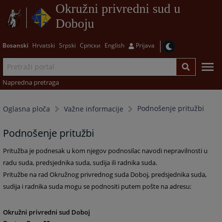
Okružni privredni sud u
Doboju
Bosanski
Hrvatski
Srpski
Српски
English
Prijava
Napredna pretraga
Podnošenje pritužbi
Oglasna ploča
Važne informacije
Podnošenje pritužbi
Pritužba je podnesak u kom njegov podnosilac navodi nepravilnosti u
radu suda, predsjednika suda, sudija ili radnika suda.
Pritužbe na rad Okružnog privrednog suda Doboj, predsjednika suda,
sudija i radnika suda mogu se podnositi putem pošte na adresu:
Okružni privredni sud Doboj