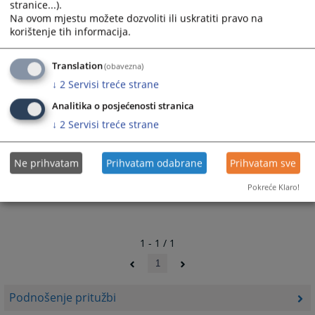
Ul. Kraljice Jelene br.88
stranice...).
Sarajevo
Na ovom mjestu možete dozvoliti ili uskratiti pravo na
71000
korištenje tih informacija.
4155
PREGLEDA
Translation
(obavezna)
↓
2
Servisi treće strane
Analitika o posjećenosti stranica
↓
2
Servisi treće strane
Ne prihvatam
Prihvatam odabrane
Prihvatam sve
Pokreće Klaro!
1 - 1 / 1
1
Podnošenje pritužbi