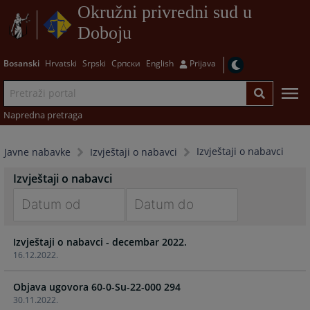
Okružni privredni sud u
Doboju
Bosanski
Hrvatski
Srpski
Српски
English
Prijava
Napredna pretraga
Izvještaji o nabavci
Javne nabavke
Izvještaji o nabavci
Izvještaji o nabavci
Navigate
Navigate
Izvještaji o nabavci - decembar 2022.
forward
forward
16.12.2022.
to
to
interact
interact
Objava ugovora 60-0-Su-22-000 294
with
with
30.11.2022.
the
the