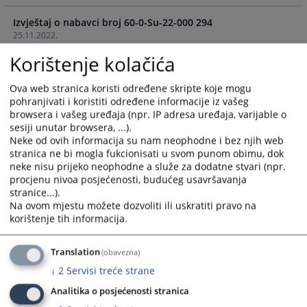
calendar
calendar
Izvještaj o nabavci broj 60-0-Su-22-000 294
and
and
25.11.2022.
select
select
a
a
Korištenje kolačića
Izvještaj o nabavci broj 60-0-Su-22-000 295
date.
date.
25.11.2022.
Press
Press
Ova web stranica koristi određene skripte koje mogu
the
the
pohranjivati i koristiti određene informacije iz vašeg
Objava ugovora
question
question
browsera i vašeg uređaja (npr. IP adresa uređaja, varijable o
01.11.2022.
sesiji unutar browsera, ...).
mark
mark
Neke od ovih informacija su nam neophodne i bez njih web
key
key
stranica ne bi mogla fukcionisati u svom punom obimu, dok
Izvještaj o nabavci broj 60-0-Su-22-000 147
to
to
neke nisu prijeko neophodne a služe za dodatne stvari (npr.
31.05.2022.
get
get
procjenu nivoa posjećenosti, budućeg usavršavanja
the
the
stranice...).
Izvještaj o nabavci broj 60-0-Su-22-000 148
keyboard
keyboard
Na ovom mjestu možete dozvoliti ili uskratiti pravo na
31.05.2022.
korištenje tih informacija.
shortcuts
shortcuts
for
for
Izvještaj o nabavci broj 60-0-Su-22-000 146
changing
changing
Translation
(obavezna)
31.05.2022.
dates.
dates.
↓
2
Servisi treće strane
Izvještaj o nabavci broj 60-0-Su-22-000 151
Analitika o posjećenosti stranica
31.05.2022.