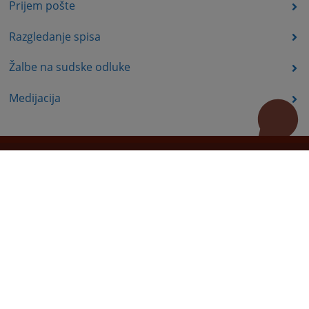
Prijem pošte
Razgledanje spisa
Žalbe na sudske odluke
Medijacija
Korisni linkovi
Pomoć za korištenje
Mapa stranice
Redizajn web stranice je finansirala Evropska unija. Za njen sadržaj isključivo je odgovorno