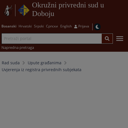
Okružni privredni sud u
Doboju
Bosanski
Hrvatski
Srpski
Српски
English
Prijava
Napredna pretraga
Rad suda
Upute građanima
Uvjerenja iz registra privrednih subjekata