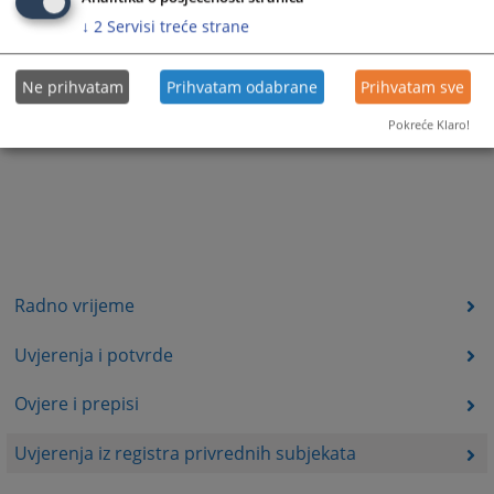
↓
2
Servisi treće strane
Ne prihvatam
Prihvatam odabrane
Prihvatam sve
Pokreće Klaro!
Radno vrijeme
Uvjerenja i potvrde
Ovjere i prepisi
Uvjerenja iz registra privrednih subjekata