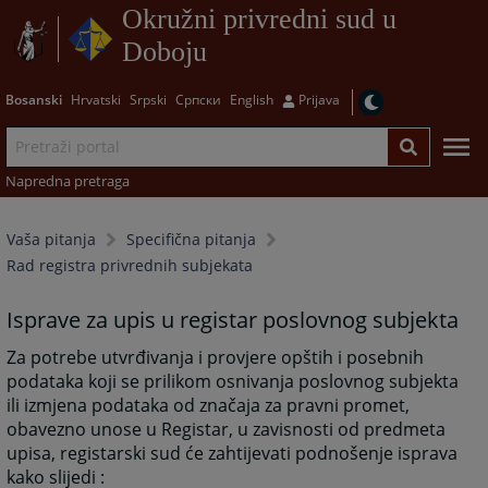
Okružni privredni sud u
Doboju
Bosanski
Hrvatski
Srpski
Српски
English
Prijava
Napredna pretraga
Vaša pitanja
Specifična pitanja
Rad registra privrednih subjekata
Isprave za upis u registar poslovnog subjekta
Za potrebe utvrđivanja i provjere opštih i posebnih
podataka koji se prilikom osnivanja poslovnog subjekta
ili izmjena podataka od značaja za pravni promet,
obavezno unose u Registar, u zavisnosti od predmeta
upisa, registarski sud će zahtijevati podnošenje isprava
kako slijedi :