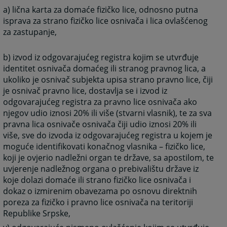
a) lična karta za domaće fizičko lice, odnosno putna
isprava za strano fizičko lice osnivača i lica ovlašćenog
za zastupanje,
b) izvod iz odgovarajućeg registra kojim se utvrđuje
identitet osnivača domaćeg ili stranog pravnog lica, a
ukoliko je osnivač subjekta upisa strano pravno lice, čiji
je osnivač pravno lice, dostavlja se i izvod iz
odgovarajućeg registra za pravno lice osnivača ako
njegov udio iznosi 20% ili više (stvarni vlasnik), te za sva
pravna lica osnivače osnivača čiji udio iznosi 20% ili
više, sve do izvoda iz odgovarajućeg registra u kojem je
moguće identifikovati konačnog vlasnika – fizičko lice,
koji je ovjerio nadležni organ te države, sa apostilom, te
uvjerenje nadležnog organa o prebivalištu države iz
koje dolazi domaće ili strano fizičko lice osnivača i
dokaz o izmirenim obavezama po osnovu direktnih
poreza za fizičko i pravno lice osnivača na teritoriji
Republike Srpske,