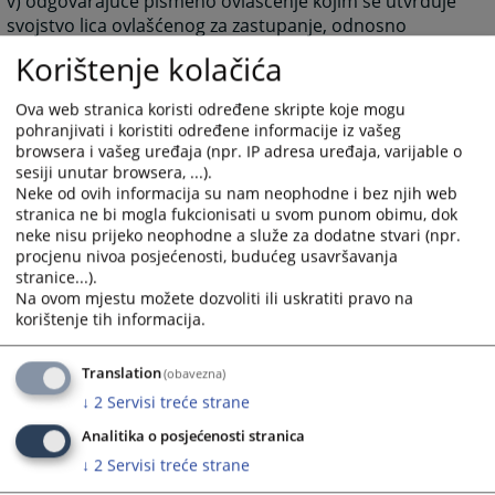
v) odgovarajuće pismeno ovlašćenje kojim se utvrđuje
svojstvo lica ovlašćenog za zastupanje, odnosno
predstavljanje subjekta upisa i ovjeren potpis tog lica
Korištenje kolačića
kod notara, uvjerenje nadležnog organa o prebivalištu
države iz koje dolazi domaće ili strano fizičko lice
Ova web stranica koristi određene skripte koje mogu
ovlašćeno za zastupanje, odnosno predstavljanje
pohranjivati i koristiti određene informacije iz vašeg
subjekta upisa,
browsera i vašeg uređaja (npr. IP adresa uređaja, varijable o
sesiji unutar browsera, ...).
g) akt o osnivanju ili akt o izmjeni opštih podataka
Neke od ovih informacija su nam neophodne i bez njih web
značajnih za pravni promet već osnovanog, odnosno
stranica ne bi mogla fukcionisati u svom punom obimu, dok
registrovanog poslovnog subjekta upisa kojim se
neke nisu prijeko neophodne a služe za dodatne stvari (npr.
utvrđuje osnivanje, odnosno izmjena podataka ili drugi
procjenu nivoa posjećenosti, budućeg usavršavanja
odgovarajući akt,
stranice...).
Na ovom mjestu možete dozvoliti ili uskratiti pravo na
d) odluka o imenovanju lica za zastupanje u
korištenje tih informacija.
unutrašnjem i spoljnotrgovinskom prometu, ako takvo
lice nije imenovano aktom o osnivanju i izjavu o
Translation
(obavezna)
prihvatanju ove dužnosti, na kojima je potpis ovjeren
↓
2
Servisi treće strane
kod notara,
đ) potvrda banke o izvršenoj uplati na privremeni
Analitika o posjećenosti stranica
račun ili račun poslovnog subjekta o deponovanom,
↓
2
Servisi treće strane
odnosno uplaćenom novčanom ulogu kojim se