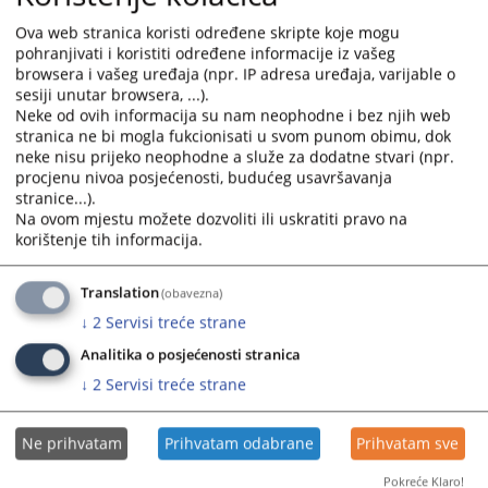
the
the
Ova web stranica koristi određene skripte koje mogu
calendar
calendar
pohranjivati i koristiti određene informacije iz vašeg
and
and
browsera i vašeg uređaja (npr. IP adresa uređaja, varijable o
select
select
sesiji unutar browsera, ...).
a
a
Neke od ovih informacija su nam neophodne i bez njih web
date.
date.
stranica ne bi mogla fukcionisati u svom punom obimu, dok
neke nisu prijeko neophodne a služe za dodatne stvari (npr.
Press
Press
procjenu nivoa posjećenosti, budućeg usavršavanja
the
the
stranice...).
question
question
Na ovom mjestu možete dozvoliti ili uskratiti pravo na
mark
mark
korištenje tih informacija.
key
key
to
to
Translation
(obavezna)
get
get
↓
2
Servisi treće strane
the
the
keyboard
keyboard
Analitika o posjećenosti stranica
shortcuts
shortcuts
↓
2
Servisi treće strane
for
for
changing
changing
Ne prihvatam
Prihvatam odabrane
Prihvatam sve
dates.
dates.
Pokreće Klaro!