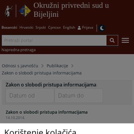
Okružni privredni sud u
Bijeljini
Bosanski
Hrvatski
Srpski
Српски
English
Prijava
Napredna pretraga
Odnosi s javnošću
Publikacije
Zakon o slobodi pristupa informacijama
Zakon o slobodi pristupa informacijama
Navigate
Navigate
Zakon o slobodi pristupa informacijama
forward
forward
14.10.2014.
to
to
interact
interact
Korištenje kolačića
with
with