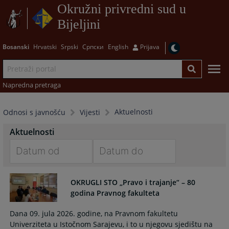
Okružni privredni sud u
Bijeljini
Bosanski
Hrvatski
Srpski
Српски
English
Prijava
Napredna pretraga
Aktuelnosti
Odnosi s javnošću
Vijesti
Aktuelnosti
Navigate
Navigate
forward
forward
OKRUGLI STO „Pravo i trajanje“ – 80
to
to
godina Pravnog fakulteta
interact
interact
with
with
Dana 09. jula 2026. godine, na Pravnom fakultetu
the
the
Univerziteta u Istočnom Sarajevu, i to u njegovu sjedištu na