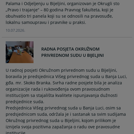
Palama i Odjeljenju u Bijeljini, organizovan je Okrugli sto
calendar
calendar
„Pravo i trajanje“ – 80 godina Pravnog fakulteta, koji je
and
and
obuhvatio tri panela koji su se odnosili na pravosuđe,
select
select
lokalnu samoupravu i pravnike u praksi.
a
a
date.
date.
10.07.2026.
Press
Press
the
the
RADNA POSJETA OKRUŽNOM
question
question
PRIVREDNOM SUDU U BIJELJINI
mark
mark
key
key
to
to
U radnoj posjeti Okružnom privrednom sudu u Bijeljini,
get
get
boravila je predsjednica Višeg privrednog suda u Banja Luci,
the
the
gđa. mr. Skoko Branka. Svrha radne posjete bila je analiza
organizacije rada i rukovođenja ovom pravosudnom
keyboard
keyboard
institucijom sa stajališta kvalitete ispunjavanja dužnosti
shortcuts
shortcuts
predsjednice suda.
for
for
Predsjednica Višeg privrednog suda u Banja Luci, osim sa
changing
changing
predsjednicom suda, održala je i sastanak sa svim sudijama
dates.
dates.
Okružnog privrednog suda u Bijeljini, kojom prilikom je
iznijela svoja pozitivna zapažanja o radu ove pravosudne
institucije.