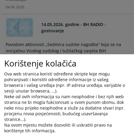
04.06.2026.
14.05.2026. godine - BH RADIO -
gostovanje
Povodom aktivnosti „Sedmica sudske nagodbe“ koja se na
inicijativu Visokog sudskog i tužilačkog savjeta BiH
organizuje u periodu 11.05.-22.05.2026. godine u svim
Korištenje kolačića
prvostepenim i drugostepenim sudovima u Bosni i
Hercegovini, predsjednica Okružnog privrednog suda u
Ova web stranica koristi određene skripte koje mogu
Bijeljini, Gužvić Božana, gostovala je na BHR1 programu
pohranjivati i koristiti određene informacije iz vašeg
uživo, u radio emisiji – „Otvoreni studio“ na temu značaja
browsera i vašeg uređaja (npr. IP adresa uređaja, varijable o
sudske nagodbe za stranke u parničnim/privrednim
sesiji unutar browsera, ...).
sporovima.
Neke od ovih informacija su nam neophodne i bez njih web
stranica ne bi mogla fukcionisati u svom punom obimu, dok
14.05.2026.
neke nisu prijeko neophodne a služe za dodatne stvari (npr.
procjenu nivoa posjećenosti, budućeg usavršavanja
stranice...).
OBAVJEŠTENJE O STUPANJU NA DUŽNOST
Na ovom mjestu možete dozvoliti ili uskratiti pravo na
NOVOIMENOVANOG SUDIJE
korištenje tih informacija.