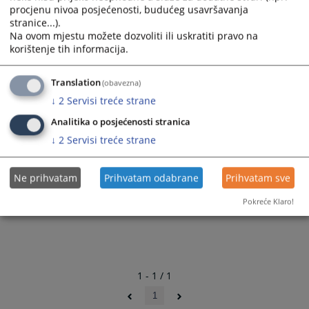
2625
PREGLEDA
procjenu nivoa posjećenosti, budućeg usavršavanja
stranice...).
Na ovom mjestu možete dozvoliti ili uskratiti pravo na
korištenje tih informacija.
Translation
(obavezna)
↓
2
Servisi treće strane
Analitika o posjećenosti stranica
↓
2
Servisi treće strane
Ne prihvatam
Prihvatam odabrane
Prihvatam sve
Pokreće Klaro!
1 - 1 / 1
1