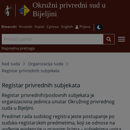
Okružni privredni sud u
Bijeljini
Bosanski
Hrvatski
Srpski
Српски
English
Prijava
Napredna pretraga
Rad suda
Organizacija suda
Registar privrednih subjekata
Registar privrednih subjekata
Registar privrednih/poslovnih subjekata je
organizaciona jedinica unutar Okružnog privrednog
suda u Bijeljini.
Predmet rada sudskog registra jeste postupanje po
sudsko-registarskim predmetima, koji se odnose na
vođenje evidencije o pravnim licima – subjektima upisa,