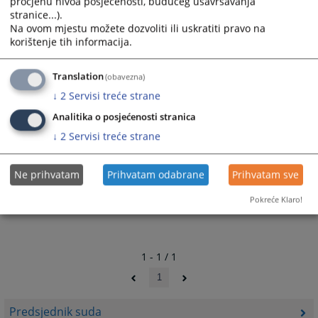
procjenu nivoa posjećenosti, budućeg usavršavanja
stranice...).
Na ovom mjestu možete dozvoliti ili uskratiti pravo na
korištenje tih informacija.
Translation
(obavezna)
↓
2
Servisi treće strane
Analitika o posjećenosti stranica
↓
2
Servisi treće strane
Ne prihvatam
Prihvatam odabrane
Prihvatam sve
Pokreće Klaro!
1 - 1 / 1
1
Predsjednik suda