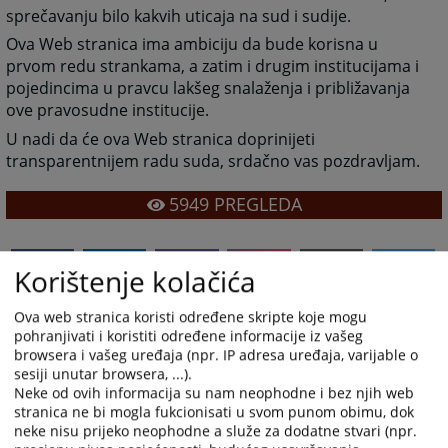
sprečavanju bilo kakvih uticaja na sud i sudije.
Ova Web stranica ima ambiciju da bude korisna u
prvom redu strankama, a zatim i drugim institucijama i
pojedincima u pravcu lakšeg snalaženja i približavanja
ove pravosudne institucije.
U nadi da će ova Web stranica doprinijeti
transparentnijem radu suda, srdačno vas pozdravljam.
5949
PREGLEDA
Korištenje kolačića
Ova web stranica koristi određene skripte koje mogu
pohranjivati i koristiti određene informacije iz vašeg
browsera i vašeg uređaja (npr. IP adresa uređaja, varijable o
sesiji unutar browsera, ...).
Neke od ovih informacija su nam neophodne i bez njih web
stranica ne bi mogla fukcionisati u svom punom obimu, dok
neke nisu prijeko neophodne a služe za dodatne stvari (npr.