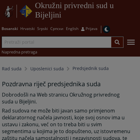
Okružni privredni sud u
Bijeljini
Bosanski
Hrvatski
Srpski
Српски
English
Prijava
Napredna pretraga
Predsjednik suda
Rad suda
Uposlenici suda
Pozdravna riječ predsjednika suda
Dobrodošli na Web stranicu Okružnog privrednog
suda u Bijeljini.
Rad sudova ne može biti javan samo primjenom
deklaratornog načela javnosti, koje svoj osnov ima u
ustavu i zakonu, već on to treba biti u svim
segmentima u kojima je to dopušteno, uz istovremenu
zaštitu načela samostalnosti i nezavisnosti sudova, te