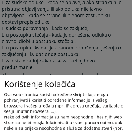
 za sudske odluke - kada se objave, a ako stranka nije
prisutna objavljivanju ili ako odluka nije javno
objavljena - kada se stranci ili njenom zastupniku
dostavi prepis odluke;
 sudska poravnanja - kada se zaključe;
 u postupku stečaja - kada je donešena odluka o
glavnoj diobi u postupku stečaja .
 u postupku likvidacije - danom donošenja rješenja o
zaključenju likvidacionog postupka.
 za ostale radnje - kada se zatraži njihovo
preduzimanje.
Ako stranka sudu dostavi podnesak bez dokaza o
Korištenje kolačića
paćenoj taksi, sud će pozvati stranku, odnosno njenog
punomoćnika da uplati odgovarajuću taksu u roku od
Ova web stranica koristi određene skripte koje mogu
8 (osam) dana, pa u koliko stranka ne uplati taksu u
pohranjivati i koristiti određene informacije iz vašeg
ovom roku sud će nastaviti postupak i pristupiti
browsera i vašeg uređaja (npr. IP adresa uređaja, varijable o
prinudnoj naplati takse.
sesiji unutar browsera, ...).
Neke od ovih informacija su nam neophodne i bez njih web
stranica ne bi mogla fukcionisati u svom punom obimu, dok
Okružni privredni sud Bijeljina-Instrukcija za
uplatu
neke nisu prijeko neophodne a služe za dodatne stvari (npr.