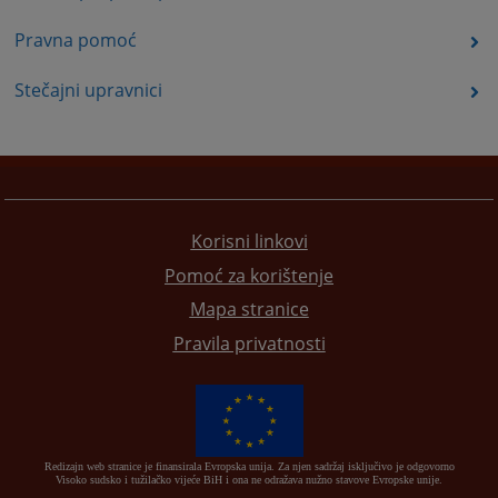
Pravna pomoć
Stečajni upravnici
Korisni linkovi
Pomoć za korištenje
Mapa stranice
Pravila privatnosti
Redizajn web stranice je finansirala Evropska unija. Za njen sadržaj isključivo je odgovorno
Visoko sudsko i tužilačko vijeće BiH i ona ne odražava nužno stavove Evropske unije.