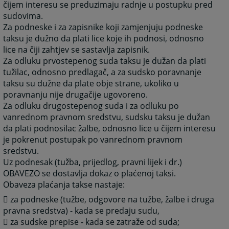
čijem interesu se preduzimaju radnje u postupku pred
sudovima.
Za podneske i za zapisnike koji zamjenjuju podneske
taksu je dužno da plati lice koje ih podnosi, odnosno
lice na čiji zahtjev se sastavlja zapisnik.
Za odluku prvostepenog suda taksu je dužan da plati
tužilac, odnosno predlagač, a za sudsko poravnanje
taksu su dužne da plate obje strane, ukoliko u
poravnanju nije drugačije ugovoreno.
Za odluku drugostepenog suda i za odluku po
vanrednom pravnom sredstvu, sudsku taksu je dužan
da plati podnosilac žalbe, odnosno lice u čijem interesu
je pokrenut postupak po vanrednom pravnom
sredstvu.
Uz podnesak (tužba, prijedlog, pravni lijek i dr.)
OBAVEZO se dostavlja dokaz o plaćenoj taksi.
Obaveza plaćanja takse nastaje:
 za podneske (tužbe, odgovore na tužbe, žalbe i druga
pravna sredstva) - kada se predaju sudu,
 za sudske prepise - kada se zatraže od suda;