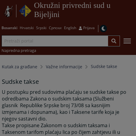
Okružni privredni sud u
Bijeljini
Bosanski
Hrvatski
Srpski
Српски
English
Prijava
Napredna pretraga
Sudske takse
Kutak za građane
Važne informacije
Sudske takse
U postupku pred sudovima plaćaju se sudske takse po
odredbama Zakona o sudskim taksama (Službeni
glasnik Republike Srpske broj 73/08 sa kasnijim
izmjenama i dopunama), kao i Taksene tarife koja je
njegov sastavni dio.
Takse propisane Zakonom o sudskim taksama i
Taksenom tarifom plaćaju lica po čijem zahtjevu ili u