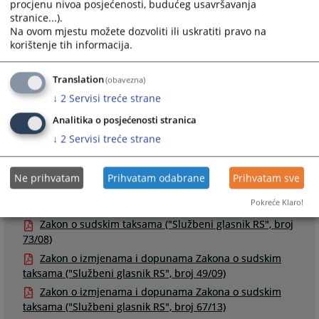
procjenu nivoa posjećenosti, budućeg usavršavanja
2755
PREGLEDA
stranice...).
Na ovom mjestu možete dozvoliti ili uskratiti pravo na
korištenje tih informacija.
Translation
(obavezna)
↓
2
Servisi treće strane
Linkovi
Analitika o posjećenosti stranica
Izračunajte vrijednost sudske takse za vaš predmet
↓
2
Servisi treće strane
Ne prihvatam
Prihvatam odabrane
Prihvatam sve
Prateći dokumenti
Pokreće Klaro!
Zakon o sudskim taksama ("Službeni glasnik RS", broj
73/08)
Zakon o izmjenama i dopunama Zakona o sudskim
taksama ("Službeni glasnik RS", broj 49/09)
Zakon o izmjenama i dopunama Zakona o sudskim
taksama ("Službeni glasnik RS", broj 67/13)