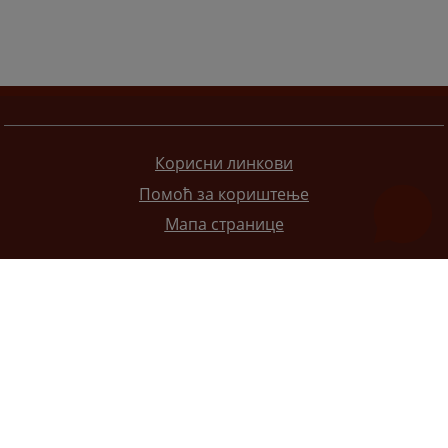
Корисни линкови
Помоћ за кориштење
Мапа странице
Редизајн веб странице финансирала је Европска унија. Искључиво је одговоран за његов садржај
Високи судски и тужилачки савијет БиХ такођер не одражава нужно ставове Европске уније.