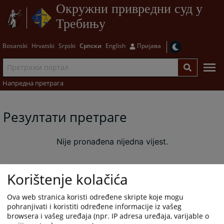
Окружни привредни суд у
Требињу
Bosanski
Hrvatski
Srpski
Српски
English
Пријава
Напредна претрага
Резултати претраге
Nije pronađena nijedna vijest.
Korištenje kolačića
Ova web stranica koristi određene skripte koje mogu
pohranjivati i koristiti određene informacije iz vašeg
browsera i vašeg uređaja (npr. IP adresa uređaja, varijable o