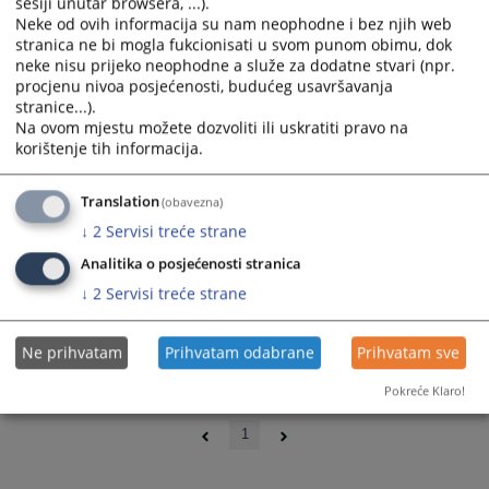
sesiji unutar browsera, ...).
Neke od ovih informacija su nam neophodne i bez njih web
stranica ne bi mogla fukcionisati u svom punom obimu, dok
neke nisu prijeko neophodne a služe za dodatne stvari (npr.
procjenu nivoa posjećenosti, budućeg usavršavanja
stranice...).
Na ovom mjestu možete dozvoliti ili uskratiti pravo na
korištenje tih informacija.
Translation
(obavezna)
↓
2
Servisi treće strane
Analitika o posjećenosti stranica
↓
2
Servisi treće strane
Ne prihvatam
Prihvatam odabrane
Prihvatam sve
Pokreće Klaro!
0 - 0 / 0
1