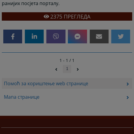
ранијих посјета порталу.
2375
ПРЕГЛЕДА
1 - 1 / 1
1
Помоћ за кориштење web странице
Мапа странице