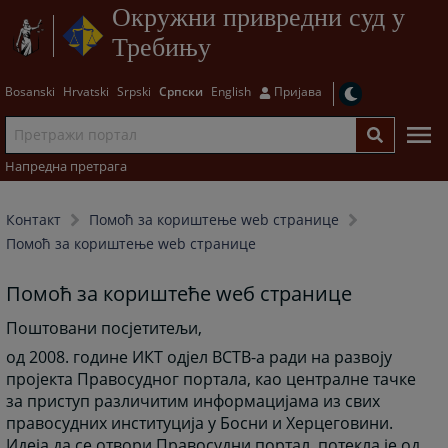
Окружни привредни суд у
Требињу
Bosanski
Hrvatski
Srpski
Српски
English
Пријава
Напредна претрага
Контакт
Помоћ за кориштење web странице
Помоћ за кориштење web странице
Помоћ за кориштеће wеб странице
Поштовани посјетитељи,
од 2008. године ИКТ одјел ВСТВ-а ради на развоју
пројекта Правосудног портала, као централне тачке
за приступ различитим информацијама из свих
правосудних институција у Босни и Херцеговини.
Идеја да се отвори Правосудни портал, потекла је од