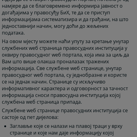
намјере да се благовремено информира јавност о
догађајима у правосуђу БиХ, те да се приступ
информацијама систематизира и да грађани, на што
једноставнији начин, могу доћи до жељених
података.
На овом мјесту можете наћи упуту за кретање унутар
службених wеб страница правосудних институција у
оквиру правосудног wеб портала, која има за циљ да
Вам што више олакша проналазак тражених
информација. Све службене wеб странице, унутар
правосудног wеб портала, су једнобразне и користе
се на једнак начин. Странице су искључиво
информативног карактера и одговорност за тачност
информација сноси правосудна институција којој
службена wеб страница припада.
Службене wеб странице правосудних институција се
састоје од пет дијелова:
Заглавље које се налази на плавој траци у врху
странице и које нам даје информацију којој