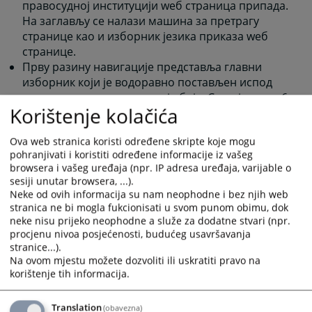
правосудној институцији wеб страница припада.
На заглављу се налази машина за претрагу
странице као и изборник језика приказа wеб
странице.
Прву разину навигације представља главни
изборник који је водоравно постављен испод
заглавља странице и сиве је боје. Састоји се од 6
Korištenje kolačića
МОДУЛА: Насловница, Рад суда, Огласна плоча,
Ваша питања, Односи с јавношћу, Контакт. Сваки
Ova web stranica koristi određene skripte koje mogu
од МОДУЛА представља одређену област рада
pohranjivati i koristiti određene informacije iz vašeg
правосудне институције.
browsera i vašeg uređaja (npr. IP adresa uređaja, varijable o
Након избора једног од МОДУЛА, прелазите на
sesiji unutar browsera, ...).
другу разину навигације, која је водоравно
Neke od ovih informacija su nam neophodne i bez njih web
постављена испод Главног изборника и црвене
stranica ne bi mogla fukcionisati u svom punom obimu, dok
је боје. Помоћу овог изборника бирате
neke nisu prijeko neophodne a služe za dodatne stvari (npr.
procjenu nivoa posjećenosti, budućeg usavršavanja
КАТЕГОРИЈУ Вашег интересовања унутар сваког
stranice...).
МОДУЛА.
Na ovom mjestu možete dozvoliti ili uskratiti pravo na
Трећу разину навигације представља вертикални
korištenje tih informacija.
изборник, који се налази испод изборника
КАТЕГОРИЈА, на десној страни у односу на дио
Translation
(obavezna)
предвиђен за садржај. На овом изборнику