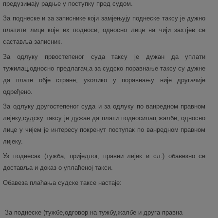
предузимају радње у поступку пред судом.
За поднеске и за записнике који замјењују поднеске таксу је дужно
платити лице које их подноси, односно лице на чији захтјев се
саставља записник.
За одлуку првостепеног суда таксу је дужан да уплати
тужилац,односно предлагач,а за судско поравнање таксу су дужне
да плате обје стране, уколико у поравнању није другачије
одређено.
За одлуку другостепеног суда и за одлуку по ванредном правном
лијеку,судску таксу је дужан да плати подносилац жалбе, односно
лице у чијем је интересу покренут поступак по ванредном правном
лијеку.
Уз поднесак (тужба, приједлог, правни лијек и сл.) обавезно се
доставља и доказ о уплаћеној такси.
Обавеза плаћања судске таксе настаје:
За поднеске (тужбе,одговор на тужбу,жалбе и друга правна