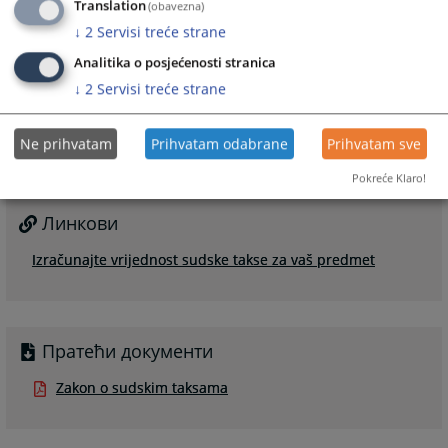
Translation
(obavezna)
року, суд ће наставити поступак и приступити принудној наплати
↓
2
Servisi treće strane
таксе.
Analitika o posjećenosti stranica
1664
ПРЕГЛЕДА
↓
2
Servisi treće strane
Ne prihvatam
Prihvatam odabrane
Prihvatam sve
Pokreće Klaro!
Линкови
Izračunajte vrijednost sudske takse za vaš predmet
Пратећи документи
Zakon o sudskim taksama