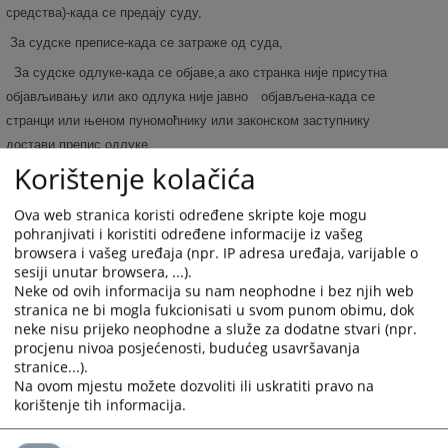
средства)-када се предају суду,
За судске преписе-када се затраже од суда,
За судске одлуке-када се објаве,а ако странка није присутна
објављивању или ако одлука није јавно
објављена-када се
странци или њеном пуномоћнику или законском заступнику
достави препис одлуке,
Korištenje kolačića
Судско поравнање-када се закључи,
У поступку стечаја-када је донешена одлука о главној диоби у
Ova web stranica koristi određene skripte koje mogu
поступку стечаја,
pohranjivati i koristiti određene informacije iz vašeg
browsera i vašeg uređaja (npr. IP adresa uređaja, varijable o
)
У поступку ликвидације-даном доношења рјешења о закључењу
sesiji unutar browsera, ...).
ликвидационог поступка и
Neke od ovih informacija su nam neophodne i bez njih web
stranica ne bi mogla fukcionisati u svom punom obimu, dok
За остале радње-када се затражи њихово предузимање.
neke nisu prijeko neophodne a služe za dodatne stvari (npr.
procjenu nivoa posjećenosti, budućeg usavršavanja
stranice...).
Уколико странка суду достави поднесак без доказа о уплаћеној
Na ovom mjestu možete dozvoliti ili uskratiti pravo na
такси, суд ће позвати странку, односно њеног пуномоћника или
korištenje tih informacija.
законског заступника да уплати одговарајући износ таке у року од
8 (осам) дана, те уколико странка не уплати таксу у наведеном