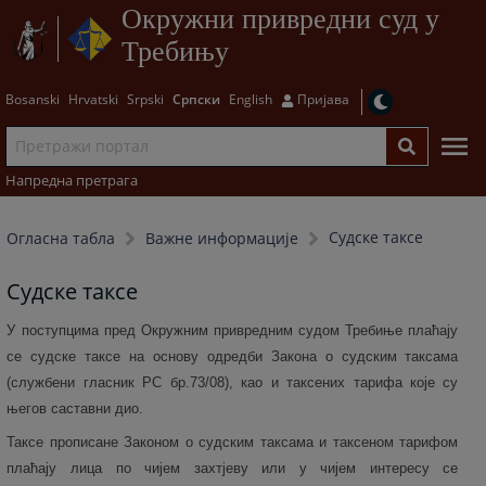
Окружни привредни суд у
Требињу
Bosanski
Hrvatski
Srpski
Српски
English
Пријава
Напредна претрага
Судске таксе
Огласна табла
Важне информације
Судске таксе
У поступцима пред Окружним привредним судом Требиње плаћају
се судске таксе на основу одредби Закона о судским таксама
(службени гласник РС бр.73/08), као и таксених тарифа које су
његов саставни дио.
Таксе прописане Законом о судским таксама и таксеном тарифом
плаћају лица по чијем захтјеву или у чијем интересу се