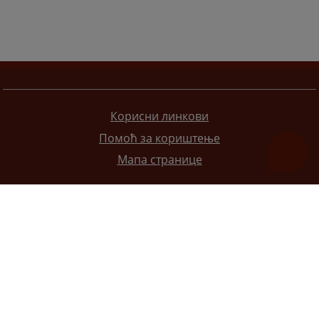
Корисни линкови
Помоћ за кориштење
Мапа странице
Редизајн веб странице финансирала је Европска унија. Искључиво је одговоран за његов садржај
Високи судски и тужилачки савијет БиХ такођер не одражава нужно ставове Европске уније.