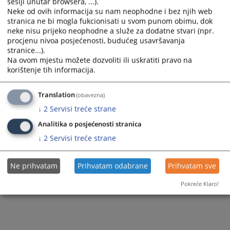
sesiji unutar browsera, ...).
Neke od ovih informacija su nam neophodne i bez njih web
stranica ne bi mogla fukcionisati u svom punom obimu, dok
neke nisu prijeko neophodne a služe za dodatne stvari (npr.
procjenu nivoa posjećenosti, budućeg usavršavanja
stranice...).
Na ovom mjestu možete dozvoliti ili uskratiti pravo na
korištenje tih informacija.
Translation
(obavezna)
↓
2
Servisi treće strane
Analitika o posjećenosti stranica
↓
2
Servisi treće strane
Ne prihvatam
Prihvatam odabrane
Prihvatam sve
Pokreće Klaro!