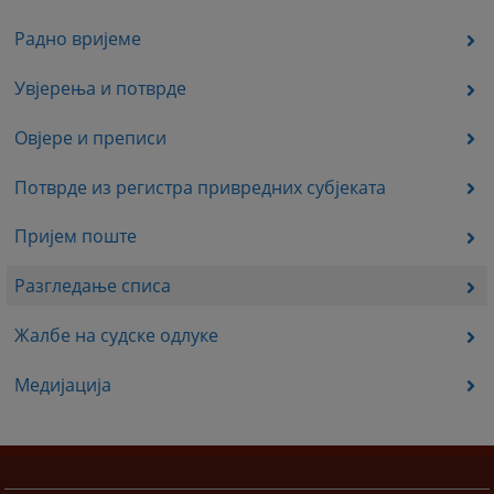
Радно вријеме
Увјерења и потврде
Овјере и преписи
Потврде из регистра привредних субјеката
Пријем поште
Разгледање списа
Жалбе на судске одлуке
Медијација