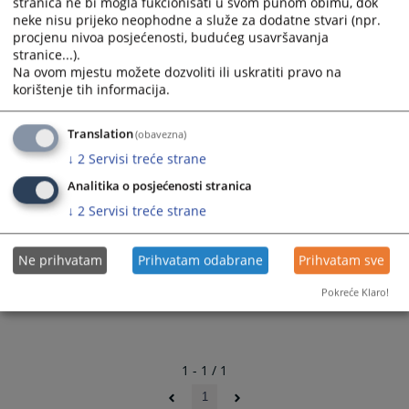
stranica ne bi mogla fukcionisati u svom punom obimu, dok
Увид у спис увијек ће се вршити у присуству овлаштеног радника
neke nisu prijeko neophodne a služe za dodatne stvari (npr.
procjenu nivoa posjećenosti, budućeg usavršavanja
суда.
stranice...).
Na ovom mjestu možete dozvoliti ili uskratiti pravo na
1588
ПРЕГЛЕДА
korištenje tih informacija.
Translation
(obavezna)
↓
2
Servisi treće strane
Analitika o posjećenosti stranica
↓
2
Servisi treće strane
Ne prihvatam
Prihvatam odabrane
Prihvatam sve
Pokreće Klaro!
1 - 1 / 1
1