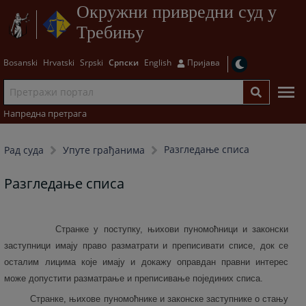
Окружни привредни суд у
Требињу
Bosanski
Hrvatski
Srpski
Српски
English
Пријава
Напредна претрага
Разгледање списа
Рад суда
Упуте грађанима
Разгледање списа
Странке у поступку, њихови пуномоћници и законски
заступници имају право разматрати и преписивати списе, док се
осталим лицима које имају и докажу оправдан правни интерес
може допустити разматрање и преписивање појединих списа.
Странке, њихове пуномоћнике и законске заступнике о стању