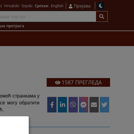
i
Hrvatski
Srpski
Српски
English
Пријава
на претрага
1587
ПРЕГЛЕДА
омоћ странкама у
 се могу обратити
ћ.