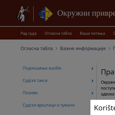
Окружни привре
Рад суда
Огласна табла
Ваша питања
Огласна табла
Важне информације
Подношење жалби
Пра
Судске таксе
Окружн
поступ
Позиви
адвока
Судски вјештаци и тумачи
Korišt