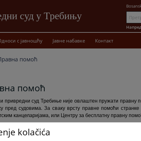
Bosansk
дни суд у Требињу
Иди
на
Напред
садржај
Односи с јавношћу
Јавне набавке
Контакт
Правна помоћ
вна помоћ
и привредни суд Требиње није овлаштен пружати правну п
ку пред судовима. За сваку врсту правне помоћи странке
тским канцеларијама, или Центру за бесплатну правну помо
enje kolačića