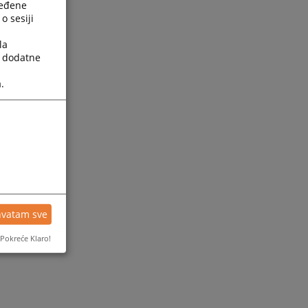
ređene
o sesiji
la
a dodatne
.
hvatam sve
Pokreće Klaro!