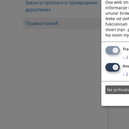
Ova web stra
Закон и прописи о привредним
informacije 
друштвима
unutar brows
Neke od ovi
Правна помоћ
fukcionisat
stvari (npr.
Na ovom mjes
Tra
↓
2
Ana
↓
2
Ne prihva