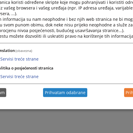
nica koristi određene skripte koje mogu pohranjivati i koristiti od
iz vašeg browsera i vašeg uređaja (npr. IP adresa uređaja, varijable 
era, ...).
h informacija su nam neophodne i bez njih web stranica ne bi mog
i u svom punom obimu, dok neke nisu prijeko neophodne a služe z
 procjenu nivoa posjećenosti, budućeg usavršavanja stranice...).
tu možete dozvoliti ili uskratiti pravo na korištenje tih informacija
nslation
(obavezna)
Servisi treće strane
litika o posjećenosti stranica
Servisi treće strane
tam
Prihvatam odabrane
Pri