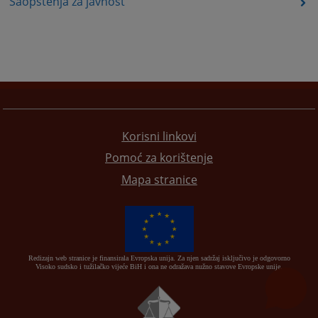
Saopštenja za javnost
Korisni linkovi
Pomoć za korištenje
Mapa stranice
Redizajn web stranice je finansirala Evropska unija. Za njen sadržaj isključivo je odgovorno
Visoko sudsko i tužilačko vijeće BiH i ona ne odražava nužno stavove Evropske unije.