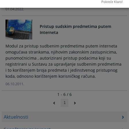
službenog automobile u 2022. godini
Pokreće Klaro!
01.04.2022.
Pristup sudskim predmetima putem
Interneta
Modul za pristup sudbenim predmetima putem interneta
omogućava strankama, njihovim zakonskim zastupnicima,
punomoćnicima , autorizirani pristup podacima koji su
registrirani u Sustavu za upravljanje sudbenim predmetima
i to korištenjem broja predmeta i jedinstvenog pristupnog
koda, odnosno korištenjem korisničkog računa.
06.10.2011.
1 - 6 / 6
1
Aktuelnosti