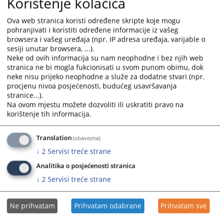
Korištenje kolačića
Sedmica sudske nagodbe od 19. do 30.
maja 2025. godine
Ova web stranica koristi određene skripte koje mogu
pohranjivati i koristiti određene informacije iz vašeg
browsera i vašeg uređaja (npr. IP adresa uređaja, varijable o
Sedmica sudske nagodbe u Okruznom privrednom sudu u
sesiji unutar browsera, ...).
Trebinju od 19. do 30. maja 2025.godine
Neke od ovih informacija su nam neophodne i bez njih web
20.05.2025.
stranica ne bi mogla fukcionisati u svom punom obimu, dok
neke nisu prijeko neophodne a služe za dodatne stvari (npr.
procjenu nivoa posjećenosti, budućeg usavršavanja
Akcioni plan za provođenje strategije
stranice...).
unapređenja rodne ravnoprvnosti u
Na ovom mjestu možete dozvoliti ili uskratiti pravo na
pravosuđu BiH
korištenje tih informacija.
Akcioni plan za provođenje strategije unapređenja rodne
ravnoprvnosti u pravosuđu BiH
Translation
(obavezna)
↓
2
Servisi treće strane
29.01.2025.
Analitika o posjećenosti stranica
↓
2
Servisi treće strane
Javni poziv za dostavljanje ponuda
Ne prihvatam
Prihvatam odabrane
Prihvatam sve
Javni poziv za dostavljanje ponuda za nabavku usluga pranja