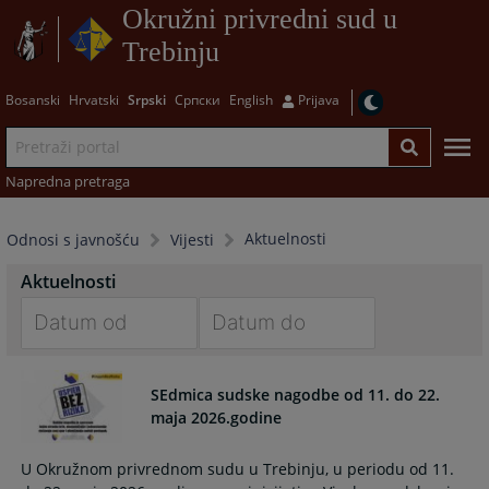
Okružni privredni sud u
Trebinju
Bosanski
Hrvatski
Srpski
Српски
English
Prijava
Napredna pretraga
Aktuelnosti
Odnosi s javnošću
Vijesti
Aktuelnosti
Navigate
Navigate
forward
forward
SEdmica sudske nagodbe od 11. do 22.
to
to
maja 2026.godine
interact
interact
with
with
U Okružnom privrednom sudu u Trebinju, u periodu od 11.
the
the