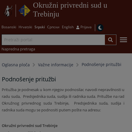
Okružni privredni sud u
Trebinju
Bosanski
Hrvatski
Srpski
Српски
English
Prijava
Napredna pretraga
Podnošenje pritužbi
Oglasna ploča
Važne informacije
Podnošenje pritužbi
Pritužba je podnesak u kom njegov podnosilac navodi nepravilnosti u
radu suda,
Predsjednika suda, sudija ili radnika suda. Pritužbe na rad
Okružnog privrednog suda Trebinje,
Predsjednika suda, sudija i
radnika suda mogu se podnositi putem pošte na adresu:
Okružni privredni sud Trebinje