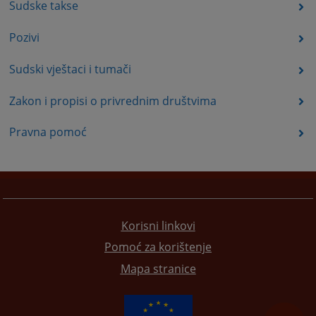
Sudske takse
Pozivi
Sudski vještaci i tumači
Zakon i propisi o privrednim društvima
Pravna pomoć
Korisni linkovi
Pomoć za korištenje
Mapa stranice