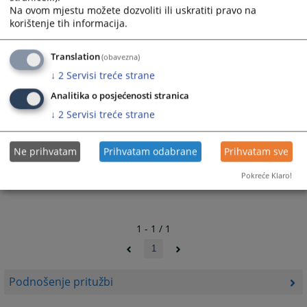
Na ovom mjestu možete dozvoliti ili uskratiti pravo na
korištenje tih informacija.
3639
PREGLEDA
Translation
(obavezna)
↓
2
Servisi treće strane
Analitika o posjećenosti stranica
↓
2
Servisi treće strane
Ne prihvatam
Prihvatam odabrane
Prihvatam sve
Pokreće Klaro!
1 - 1 / 1
1
Podnošenje pritužbi