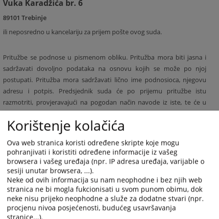
Vuka Karadžića br. 6
89101 Trebinje
ili neposredno u kancelariju za prijem pošte ovog suda.
Pritužbe se podnose u pismenom obliku. Pritužba mora biti jasna i
sadržavati dovoljno podataka na osnovu kojih se može po njoj
postupati. Pritužba mora sadržavati lično ime podnosioca, njegovu
adresu i potpis. Predsjednik suda će po prijemu pritužbe istu
razmotriti, provjeravajući na pogodan način navode iz iste, te će u
pisanom obliku odgovoriti podnosiocu pritužbe.
Korištenje kolačića
Pritužbe na rad i ponašanje sudija mogu se dostaviti Visokom
sudskom i tužilačkom vijeću Bosne i Hercegovine - Kancelarija
Ova web stranica koristi određene skripte koje mogu
disciplinskog tužioca, koji su jedini ovlašteni da razmatraju navedene
pohranjivati i koristiti određene informacije iz vašeg
browsera i vašeg uređaja (npr. IP adresa uređaja, varijable o
pritužbe i to na adresu:
sesiji unutar browsera, ...).
Neke od ovih informacija su nam neophodne i bez njih web
Visoko sudsko i tužilačko vijeće Bosne i Hercegovine
stranica ne bi mogla fukcionisati u svom punom obimu, dok
neke nisu prijeko neophodne a služe za dodatne stvari (npr.
Ul. Kraljice Jelene br.88
procjenu nivoa posjećenosti, budućeg usavršavanja
71000 Sarajevo
stranice...).