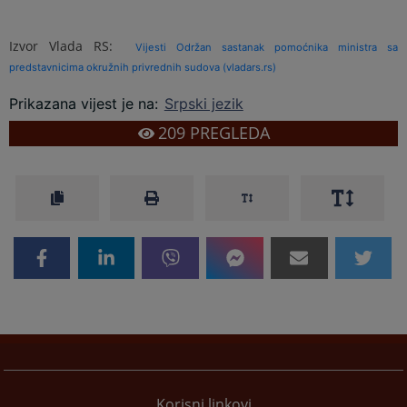
Izvor Vlada RS:
Vijesti Održan sastanak pomoćnika ministra sa
predstavnicima okružnih privrednih sudova (vladars.rs)
Prikazana vijest je na
:
Srpski jezik
209
PREGLEDA
Korisni linkovi