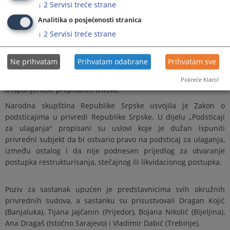
↓
2
Servisi treće strane
dodjelu podsticaja za ulaganja, radi provjere navedenog
uslova.
Analitika o posjećenosti stranica
Sagovornici su pohvalili podršku koju Ministarstvo privrede i
↓
2
Servisi treće strane
preduzetništva pruža privrednim subjektima kroz dodjelu
podsticajnih sredstava. U cilju pojednostavljenja postupka
Ne prihvatam
Prihvatam odabrane
Prihvatam sve
podnošenja zahtjeva i uštede vremena, predstavnici privrednih
sudova iskazali su spremnost da Ministarstvu dostave podatke
Pokreće Klaro!
o ispunjenosti propisanih uslova.
Narodna skupština Republike Srpske usvojila je Zakon o
podsticajima u privredi Republike Srpske. U dijelu „Podsticaji
za ulaganja" propisani su uslovi koje je dužan ispuniti
privredni subjekt da bi ostvario pravo na podsticaj za ulaganja,
između ostalog i da nije podnesen prijedlog za otvaranje
postupka restrukturisanja, stečajnog ili likvidacionog postupka.
Poziv za sastanak upućen je predstavnicima svih okružnih
privrednih sudova, a sastanku su prisustvovali Dragan Kojić
(Banjaluka), Tijana Jajčanin (Prijedor), Bojana Nikolić (Bijeljina),
Ana Dragaš (Istočno Sarajevo) i Vladimir Dabić (Trebinje).