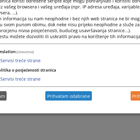
nica koristi određene skripte koje mogu pohranjivati i koristiti od
iz vašeg browsera i vašeg uređaja (npr. IP adresa uređaja, varijable 
era, ...).
2022.
Plan nabavki Okružnog privrednog suda u Trebinju za 20
h informacija su nam neophodne i bez njih web stranica ne bi mog
i u svom punom obimu, dok neke nisu prijeko neophodne a služe z
 procjenu nivoa posjećenosti, budućeg usavršavanja stranice...).
2021.
Plan nabavki Okružnog privrednog suda u Trebinju za 20
tu možete dozvoliti ili uskratiti pravo na korištenje tih informacija
2020.
Plan nabavki Okružnog privrednog suda u Trebinju za 20
nslation
(obavezna)
Servisi treće strane
litika o posjećenosti stranica
Servisi treće strane
tam
Prihvatam odabrane
Pri