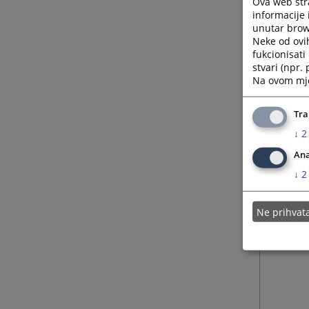
Ova web stra
informacije 
unutar brows
24.03.
Neke od ovi
fukcionisat
stvari (npr.
07.06.
Na ovom mjes
14.02.
Tra
↓
2
Ana
↓
2
Ne prihva