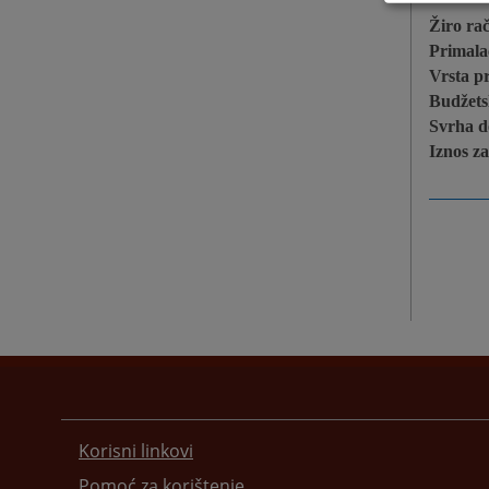
Žiro ra
Primala
Vrsta p
Budžets
Svrha d
Iznos z
Korisni linkovi
Pomoć za korištenje