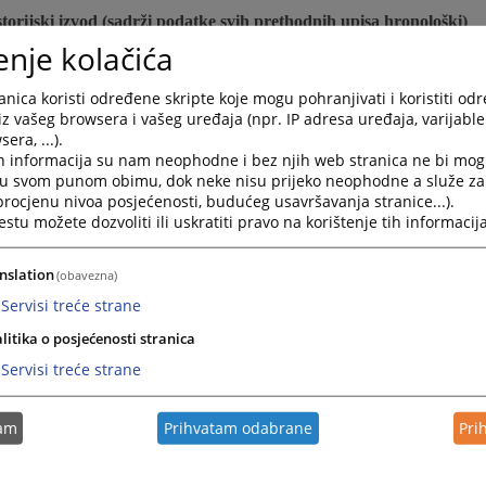
Istorijski izvod (sadrži podatke svih prethodnih upisa hronološki)
enje kolačića
vjerenje da nad pravnim licem nije pokrenut postupak stečaja, niti
k,
da pravno lice nije predmet postupka za proglašenje stečaja nit
nica koristi određene skripte koje mogu pohranjivati i koristiti od
lnu likvidaciju.
iz vašeg browsera i vašeg uređaja (npr. IP adresa uređaja, varijable 
era, ...).
Uvjerenje o činjenicama upisanim u registar
h informacija su nam neophodne i bez njih web stranica ne bi mog
i u svom punom obimu, dok neke nisu prijeko neophodne a služe z
 procjenu nivoa posjećenosti, budućeg usavršavanja stranice...).
vu za izdavanje uvjerenja obavezno naglasiti u koju svrhu se uvjer
tu možete dozvoliti ili uskratiti pravo na korištenje tih informacija
i za izdavanje izvoda i uvjerenja predaju se na šalteru
APIF-
nslation
(obavezna)
aju. Uz zahtjev za izdavanje aktuelnog i istorijskog izvoda p
Servisi treće strane
takse u iznosu od 10,00 KM .
litika o posjećenosti stranica
renja o činjenicama upisanim u registar taksa se ne naplaću
Servisi treće strane
tam
Prihvatam odabrane
Pri
e uplaćuje na: