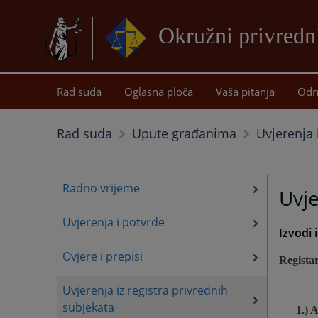
Okružni privredn
Rad suda
Oglasna ploča
Vaša pitanja
Odn
Uvjerenja 
Rad suda
Upute građanima
Radno vrijeme
Uvje
Uvjerenja i potvrde
Izvodi 
Ovjere i prepisi
Regista
Uvjerenja iz registra privrednih
subjekata
1.)
A