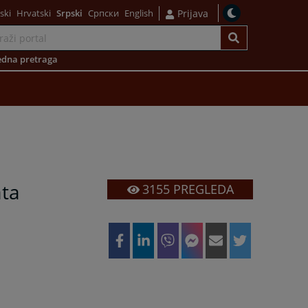
ski
Hrvatski
Srpski
Српски
English
Prijava
dna pretraga
ata
3155
PREGLEDA