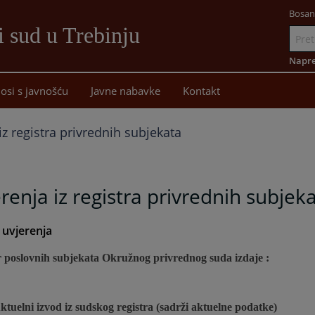
Bosan
i sud u Trebinju
Idi
na
Napre
sadržaj
osi s javnošću
Javne nabavke
Kontakt
iz registra privrednih subjekata
renja iz registra privrednih subjek
i uvjerenja
r poslovnih subjekata Okružnog privrednog suda izdaje :
ktuelni izvod iz sudskog registra (sadrži aktuelne podatke)