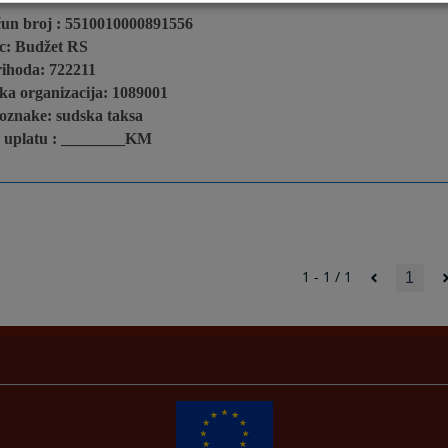
čun broj : 5510010000891556
c: Budžet RS
rihoda: 722211
ka organizacija: 1089001
oznake: sudska taksa
a uplatu : ________KM
1 - 1 / 1
1