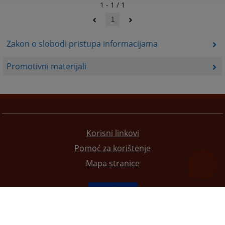
1 - 1 / 1
1
Zakon o slobodi pristupa informacijama
Promotivni materijali
Korisni linkovi
Pomoć za korištenje
Mapa stranice
Redizajn web stranice je finansirala Evropska unija. Za njen sadržaj isključivo je odgovorno