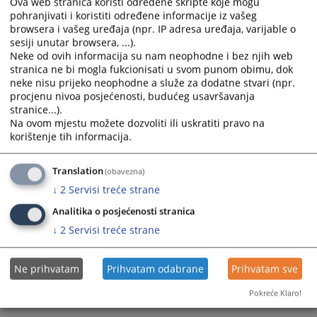
Ova web stranica koristi određene skripte koje mogu
pohranjivati i koristiti određene informacije iz vašeg
browsera i vašeg uređaja (npr. IP adresa uređaja, varijable o
sesiji unutar browsera, ...).
Neke od ovih informacija su nam neophodne i bez njih web
stranica ne bi mogla fukcionisati u svom punom obimu, dok
neke nisu prijeko neophodne a služe za dodatne stvari (npr.
procjenu nivoa posjećenosti, budućeg usavršavanja
stranice...).
Na ovom mjestu možete dozvoliti ili uskratiti pravo na
korištenje tih informacija.
Translation
(obavezna)
↓
2
Servisi treće strane
Analitika o posjećenosti stranica
↓
2
Servisi treće strane
Ne prihvatam
Prihvatam odabrane
Prihvatam sve
Pokreće Klaro!