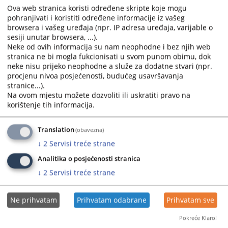
ciljeva suda i godišnjeg programa rada za 2025. godinu
.
Ova web stranica koristi određene skripte koje mogu
pohranjivati i koristiti određene informacije iz vašeg
Prikazana vijest je na
:
Srpski jezik
browsera i vašeg uređaja (npr. IP adresa uređaja, varijable o
sesiji unutar browsera, ...).
Neke od ovih informacija su nam neophodne i bez njih web
Prateći dokumenti
stranica ne bi mogla fukcionisati u svom punom obimu, dok
neke nisu prijeko neophodne a služe za dodatne stvari (npr.
Godišnji izvještaj za 2025. godinu
procjenu nivoa posjećenosti, budućeg usavršavanja
stranice...).
Na ovom mjestu možete dozvoliti ili uskratiti pravo na
korištenje tih informacija.
145
PREGLEDA
Translation
(obavezna)
↓
2
Servisi treće strane
Analitika o posjećenosti stranica
↓
2
Servisi treće strane
Ne prihvatam
Prihvatam odabrane
Prihvatam sve
Pokreće Klaro!