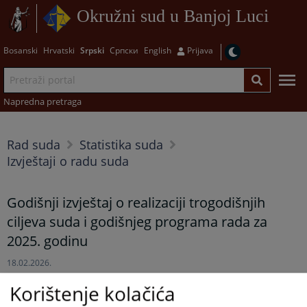
Okružni sud u Banjoj Luci
Bosanski
Hrvatski
Srpski
Српски
English
Prijava
Napredna pretraga
Rad suda
Statistika suda
Izvještaji o radu suda
Godišnji izvještaj o realizaciji trogodišnjih
ciljeva suda i godišnjeg programa rada za
2025. godinu
18.02.2026.
Korištenje kolačića
U prilogu se nalazi
Godišnji izvještaj o realizaciji trogodišnjih