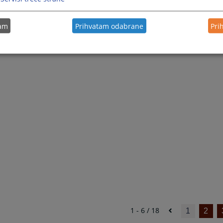
tam
Prihvatam odabrane
Pri
1 - 6 / 18
1
2