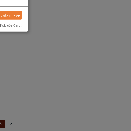
hvatam sve
Pokreće Klaro!
3