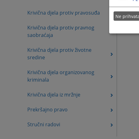
Krivična djela protiv pravosuđa
Ne prihva
Krivična djela protiv pravnog
saobraćaja
Krivična djela protiv životne
sredine
Krivična djela organizovanog
kriminala
Krivična djela iz mržnje
Prekršajno pravo
Stručni radovi