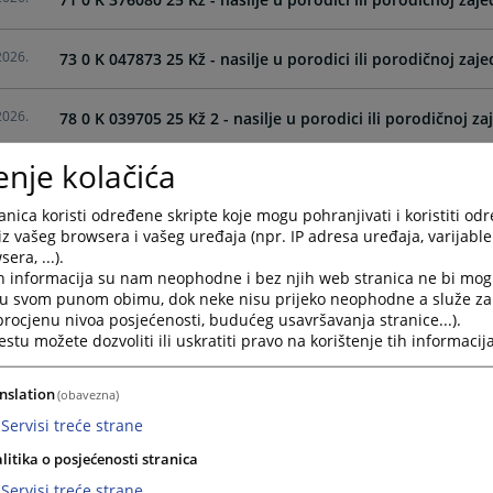
2026.
73 0 K 047873 25 Kž - nasilje u porodici ili porodičnoj zaje
2026.
78 0 K 039705 25 Kž 2 - nasilje u porodici ili porodičnoj za
enje kolačića
2026.
71 0 K 323743 25 Kž 2 - nasilje u porodici ili porodičnoj za
nica koristi određene skripte koje mogu pohranjivati i koristiti od
iz vašeg browsera i vašeg uređaja (npr. IP adresa uređaja, varijable 
era, ...).
h informacija su nam neophodne i bez njih web stranica ne bi mog
i u svom punom obimu, dok neke nisu prijeko neophodne a služe z
 procjenu nivoa posjećenosti, budućeg usavršavanja stranice...).
tu možete dozvoliti ili uskratiti pravo na korištenje tih informacija
nslation
(obavezna)
Servisi treće strane
litika o posjećenosti stranica
Servisi treće strane