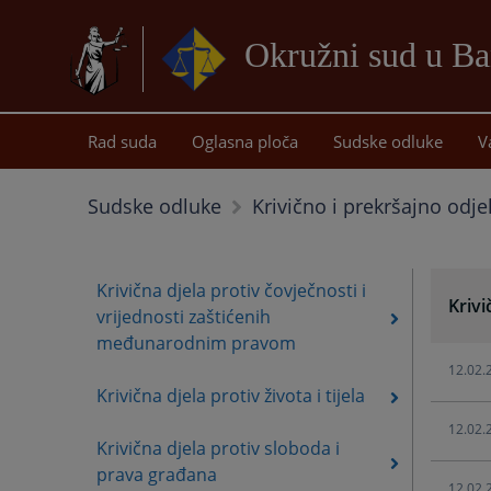
Okružni sud u Ba
Rad suda
Oglasna ploča
Sudske odluke
V
Sudske odluke
Krivično i prekršajno odje
Krivična djela protiv čovječnosti i
Krivi
vrijednosti zaštićenih
međunarodnim pravom
12.02.
Krivična djela protiv života i tijela
12.02.
Krivična djela protiv sloboda i
prava građana
12.02.