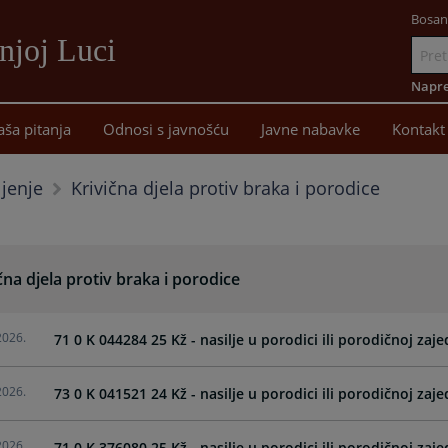
Bosan
njoj Luci
Idi
na
Napre
sadržaj
aša pitanja
Odnosi s javnošću
Javne nabavke
Kontakt
Krivična djela protiv braka i porodice
ljenje
čna djela protiv braka i porodice
2026.
71 0 K 044284 25 Kž - nasilje u porodici ili porodičnoj zaje
2026.
73 0 K 041521 24 Kž - nasilje u porodici ili porodičnoj zaje
2026.
71 0 K 376080 25 Kž - nasilje u porodici ili porodičnoj zaje