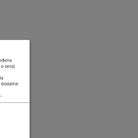
ređene
o sesiji
la
a dodatne
.
ijesti