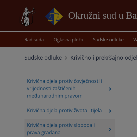
Okružni sud u Ba
Rad suda
Oglasna ploča
Sudske odluke
V
Sudske odluke
Krivično i prekršajno odje
Krivična djela protiv čovječnosti i
vrijednosti zaštićenih
međunarodnim pravom
Krivična djela protiv života i tijela
Krivična djela protiv sloboda i
prava građana