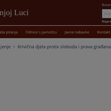
Bosan
njoj Luci
Idi
na
Napre
sadržaj
aša pitanja
Odnosi s javnošću
Javne nabavke
Kontakt
Krivična djela protiv sloboda i prava građana
ljenje