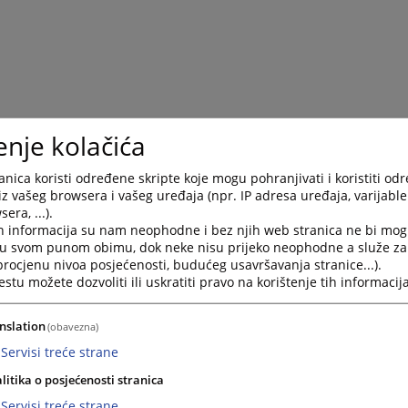
enje kolačića
nica koristi određene skripte koje mogu pohranjivati i koristiti od
iz vašeg browsera i vašeg uređaja (npr. IP adresa uređaja, varijable 
era, ...).
h informacija su nam neophodne i bez njih web stranica ne bi mog
i u svom punom obimu, dok neke nisu prijeko neophodne a služe z
 procjenu nivoa posjećenosti, budućeg usavršavanja stranice...).
tu možete dozvoliti ili uskratiti pravo na korištenje tih informacija
Trenutno nema v
nslation
(obavezna)
Servisi treće strane
litika o posjećenosti stranica
Servisi treće strane