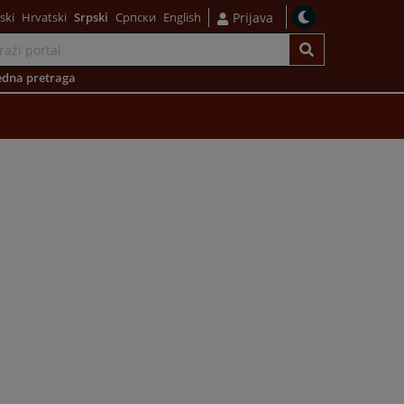
ski
Hrvatski
Srpski
Српски
English
Prijava
dna pretraga