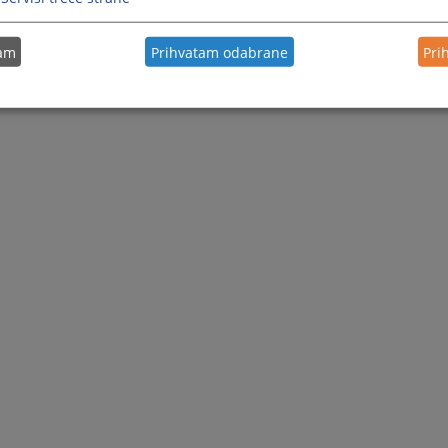
tam
Prihvatam odabrane
Pri