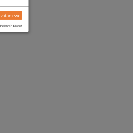
hvatam sve
Pokreće Klaro!