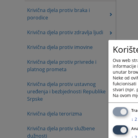
Krivična djela protiv braka i
porodice
Krivična djela protiv zdravlja ljudi
Korišt
Krivična djela protiv imovine
Ova web stra
Krivična djela protiv privrede i
informacije 
platnog prometa
unutar brows
Neke od ovi
fukcionisat
Krivična djela protiv ustavnog
stvari (npr.
uređenja i bezbjednosti Republike
Na ovom mjes
Srpske
Tra
Krivična djela terorizma
↓
2
Krivična djela protiv službene
Ana
dužnosti
↓
2