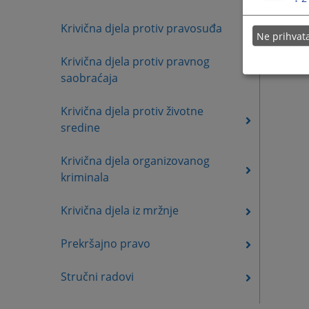
Krivična djela protiv pravosuđa
Ne prihva
Krivična djela protiv pravnog
saobraćaja
Krivična djela protiv životne
sredine
Krivična djela organizovanog
kriminala
Krivična djela iz mržnje
Prekršajno pravo
Stručni radovi