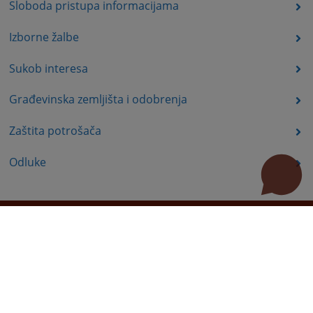
Sloboda pristupa informacijama
Izborne žalbe
Sukob interesa
Građevinska zemljišta i odobrenja
Zaštita potrošača
Odluke
Korisni linkovi
Pomoć za korištenje
Mapa stranice