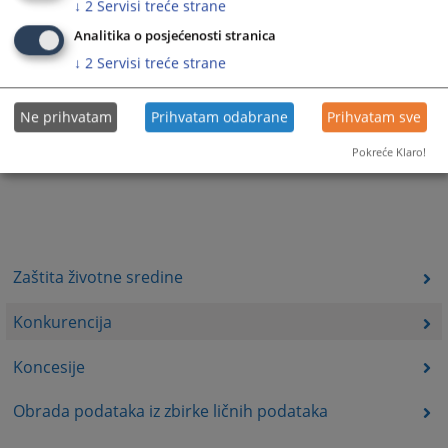
↓
2
Servisi treće strane
Analitika o posjećenosti stranica
↓
2
Servisi treće strane
Ne prihvatam
Prihvatam odabrane
Prihvatam sve
Pokreće Klaro!
Zaštita životne sredine
Konkurencija
Koncesije
Obrada podataka iz zbirke ličnih podataka