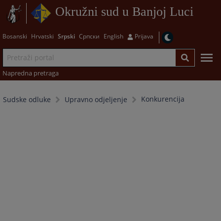
Okružni sud u Banjoj Luci
Bosanski
Hrvatski
Srpski
Српски
English
Prijava
Napredna pretraga
Konkurencija
Sudske odluke
Upravno odjeljenje